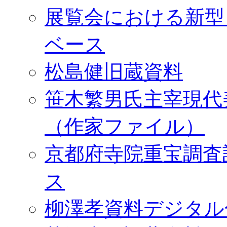
展覧会における新型
ベース
松島健旧蔵資料
笹木繁男氏主宰現代
（作家ファイル）
京都府寺院重宝調査
ス
柳澤孝資料デジタル