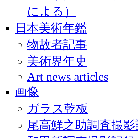
による）
日本美術年鑑
物故者記事
美術界年史
Art news articles
画像
ガラス乾板
尾高鮮之助調査撮影