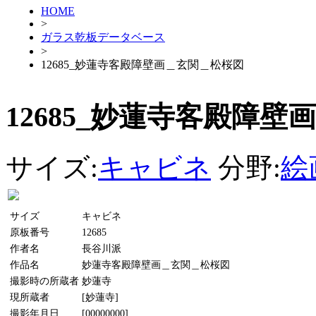
HOME
>
ガラス乾板データベース
>
12685_妙蓮寺客殿障壁画＿玄関＿松桜図
12685_妙蓮寺客殿障
サイズ:
キャビネ
分野:
絵
サイズ
キャビネ
原板番号
12685
作者名
長谷川派
作品名
妙蓮寺客殿障壁画＿玄関＿松桜図
撮影時の所蔵者
妙蓮寺
現所蔵者
[妙蓮寺]
撮影年月日
[00000000]