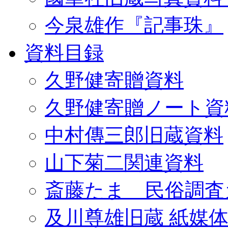
今泉雄作『記事珠』
資料目録
久野健寄贈資料
久野健寄贈ノート資
中村傳三郎旧蔵資料
山下菊二関連資料
斎藤たま 民俗調査
及川尊雄旧蔵 紙媒