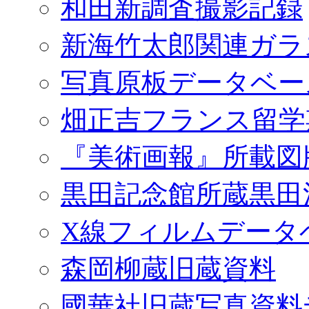
和田新調査撮影記録
新海竹太郎関連ガラ
写真原板データベー
畑正吉フランス留学
『美術画報』所載図
黒田記念館所蔵黒田
X線フィルムデータ
森岡柳蔵旧蔵資料
國華社旧蔵写真資料