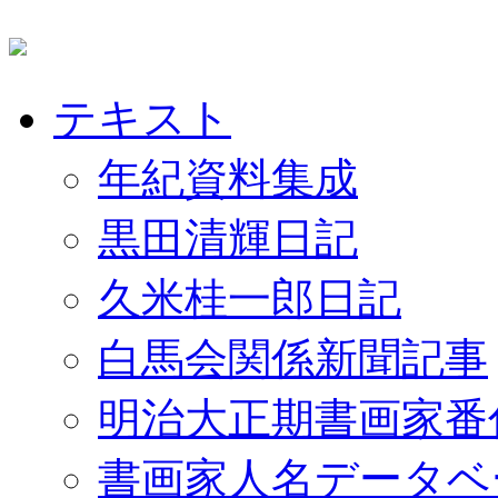
テキスト
年紀資料集成
黒田清輝日記
久米桂一郎日記
白馬会関係新聞記事
明治大正期書画家番
書画家人名データベ