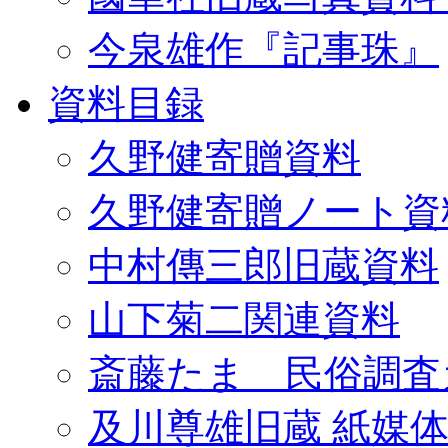
今泉雄作『記事珠』
資料目録
久野健寄贈資料
久野健寄贈ノート資
中村傳三郎旧蔵資料
山下菊二関連資料
斎藤たま 民俗調査
及川尊雄旧蔵 紙媒