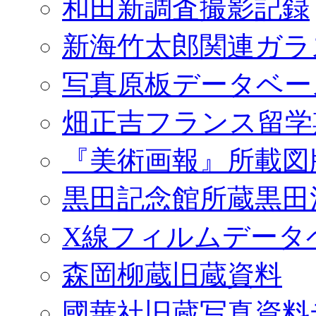
和田新調査撮影記録
新海竹太郎関連ガラ
写真原板データベー
畑正吉フランス留学
『美術画報』所載図
黒田記念館所蔵黒田
X線フィルムデータ
森岡柳蔵旧蔵資料
國華社旧蔵写真資料