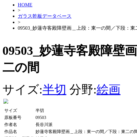
HOME
>
ガラス乾板データベース
>
09503_妙蓮寺客殿障壁画＿上段：東一の間／下段：東
09503_妙蓮寺客殿障
二の間
サイズ:
半切
分野:
絵画
サイズ
半切
原板番号
09503
作者名
長谷川派
作品名
妙蓮寺客殿障壁画＿上段：東一の間／下段：東二の