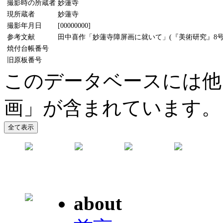
撮影時の所蔵者
妙蓮寺
現所蔵者
妙蓮寺
撮影年月日
[00000000]
参考文献
田中喜作「妙蓮寺障屏画に就いて」(『美術研究』8号、1
焼付台帳番号
旧原板番号
このデータベースには他
画」が含まれています。
about