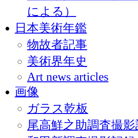
による）
日本美術年鑑
物故者記事
美術界年史
Art news articles
画像
ガラス乾板
尾高鮮之助調査撮影