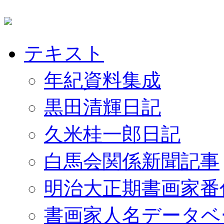
テキスト
年紀資料集成
黒田清輝日記
久米桂一郎日記
白馬会関係新聞記事
明治大正期書画家番
書画家人名データベ