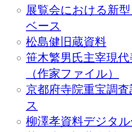
展覧会における新型
ベース
松島健旧蔵資料
笹木繁男氏主宰現代
（作家ファイル）
京都府寺院重宝調査
ス
柳澤孝資料デジタル