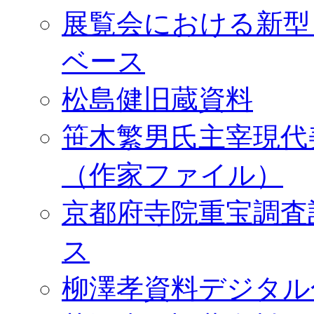
展覧会における新型
ベース
松島健旧蔵資料
笹木繁男氏主宰現代
（作家ファイル）
京都府寺院重宝調査
ス
柳澤孝資料デジタル