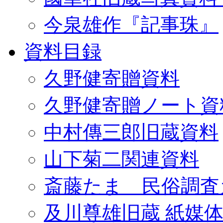
今泉雄作『記事珠』
資料目録
久野健寄贈資料
久野健寄贈ノート資
中村傳三郎旧蔵資料
山下菊二関連資料
斎藤たま 民俗調査
及川尊雄旧蔵 紙媒