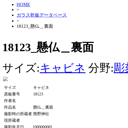
HOME
>
ガラス乾板データベース
>
18123_懸仏＿裏面
18123_懸仏＿裏面
サイズ:
キャビネ
分野:
彫
サイズ
キャビネ
原板番号
18123
作者名
作品名
懸仏＿裏面
撮影時の所蔵者
熊野神社
現所蔵者
撮影年月日
[00000000]