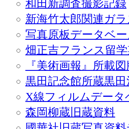
和田新調査撮影記録
新海竹太郎関連ガラ
写真原板データベー
畑正吉フランス留学
『美術画報』所載図
黒田記念館所蔵黒田
X線フィルムデータ
森岡柳蔵旧蔵資料
國華社旧蔵写真資料