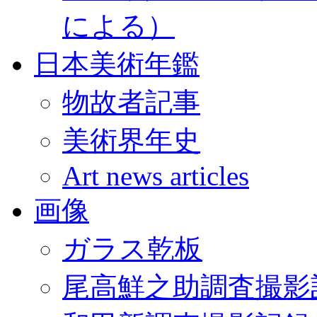
による）
日本美術年鑑
物故者記事
美術界年史
Art news articles
画像
ガラス乾板
尾高鮮之助調査撮影