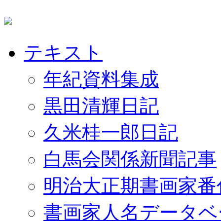
テキスト
年紀資料集成
黒田清輝日記
久米桂一郎日記
白馬会関係新聞記事
明治大正期書画家番
書画家人名データベ