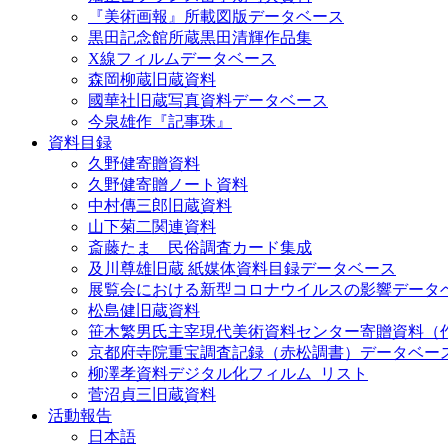
『美術画報』所載図版データベース
黒田記念館所蔵黒田清輝作品集
X線フィルムデータベース
森岡柳蔵旧蔵資料
國華社旧蔵写真資料データベース
今泉雄作『記事珠』
資料目録
久野健寄贈資料
久野健寄贈ノート資料
中村傳三郎旧蔵資料
山下菊二関連資料
斎藤たま 民俗調査カード集成
及川尊雄旧蔵 紙媒体資料目録データベース
展覧会における新型コロナウイルスの影響データ
松島健旧蔵資料
笹木繁男氏主宰現代美術資料センター寄贈資料（
京都府寺院重宝調査記録（赤松調書）データベー
柳澤孝資料デジタル化フィルム_リスト
菅沼貞三旧蔵資料
活動報告
日本語