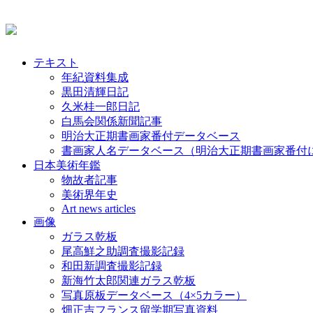
テキスト
年紀資料集成
黒田清輝日記
久米桂一郎日記
白馬会関係新聞記事
明治大正期書画家番付データベース
書画家人名データベース（明治大正期書画家番付
日本美術年鑑
物故者記事
美術界年史
Art news articles
画像
ガラス乾板
尾高鮮之助調査撮影記録
和田新調査撮影記録
新海竹太郎関連ガラス乾板
写真原板データベース（4×5カラー）
畑正吉フランス留学期写真資料