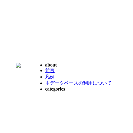
about
前言
凡例
本データベースの利用について
categories