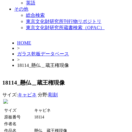
英語
その他
総合検索
東京文化財研究所刊行物リポジトリ
東京文化財研究所蔵書検索（OPAC）
HOME
>
ガラス乾板データベース
>
18114_懸仏＿蔵王権現像
18114_懸仏＿蔵王権現像
サイズ:
キャビネ
分野:
彫刻
サイズ
キャビネ
原板番号
18114
作者名
作品名
懸仏＿蔵王権現像