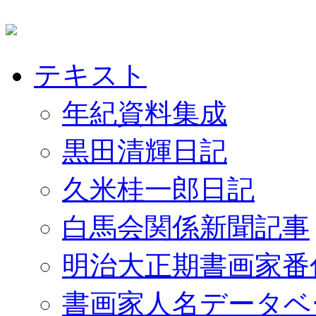
テキスト
年紀資料集成
黒田清輝日記
久米桂一郎日記
白馬会関係新聞記事
明治大正期書画家番
書画家人名データベ