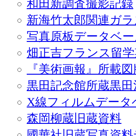
和田新調査撮影記録
新海竹太郎関連ガラ
写真原板データベー
畑正吉フランス留学
『美術画報』所載図
黒田記念館所蔵黒田
X線フィルムデータ
森岡柳蔵旧蔵資料
國華社旧蔵写真資料