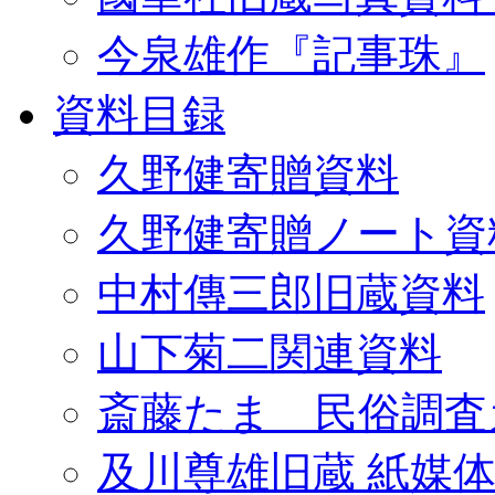
今泉雄作『記事珠』
資料目録
久野健寄贈資料
久野健寄贈ノート資
中村傳三郎旧蔵資料
山下菊二関連資料
斎藤たま 民俗調査
及川尊雄旧蔵 紙媒