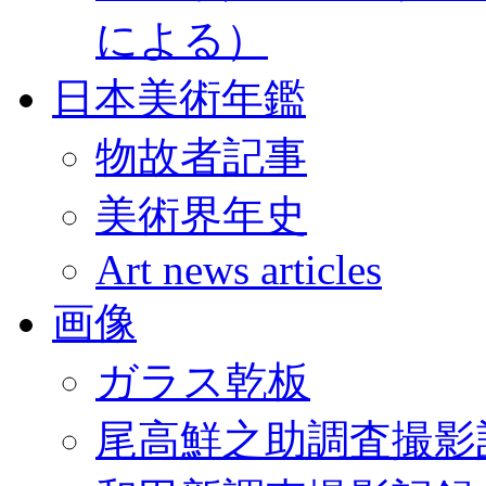
による）
日本美術年鑑
物故者記事
美術界年史
Art news articles
画像
ガラス乾板
尾高鮮之助調査撮影