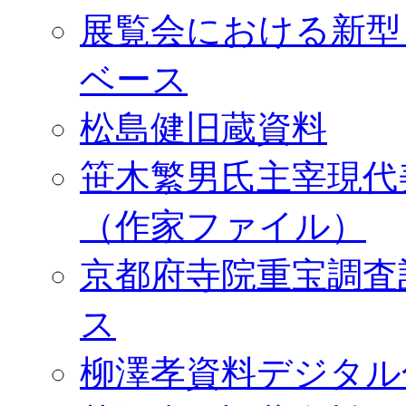
展覧会における新型
ベース
松島健旧蔵資料
笹木繁男氏主宰現代
（作家ファイル）
京都府寺院重宝調査
ス
柳澤孝資料デジタル