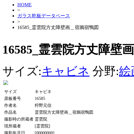
HOME
>
ガラス乾板データベース
>
16585_霊雲院方丈障壁画＿宿鴉宿鴨図
16585_霊雲院方丈障
サイズ:
キャビネ
分野:
絵
サイズ
キャビネ
原板番号
16585
作者名
狩野元信
作品名
霊雲院方丈障壁画＿宿鴉宿鴨図
撮影時の所蔵者
霊雲院
現所蔵者
[霊雲院]
撮影年月日
[00000000]