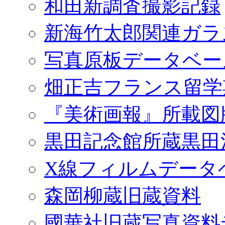
和田新調査撮影記録
新海竹太郎関連ガラ
写真原板データベー
畑正吉フランス留学
『美術画報』所載図
黒田記念館所蔵黒田
X線フィルムデータ
森岡柳蔵旧蔵資料
國華社旧蔵写真資料