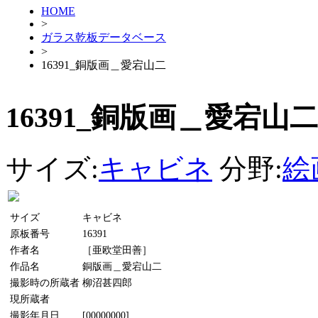
HOME
>
ガラス乾板データベース
>
16391_銅版画＿愛宕山二
16391_銅版画＿愛宕山二
サイズ:
キャビネ
分野:
絵
サイズ
キャビネ
原板番号
16391
作者名
［亜欧堂田善］
作品名
銅版画＿愛宕山二
撮影時の所蔵者
柳沼甚四郎
現所蔵者
撮影年月日
[00000000]