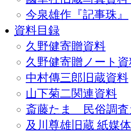
今泉雄作『記事珠』
資料目録
久野健寄贈資料
久野健寄贈ノート資
中村傳三郎旧蔵資料
山下菊二関連資料
斎藤たま 民俗調査
及川尊雄旧蔵 紙媒