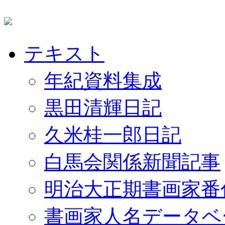
テキスト
年紀資料集成
黒田清輝日記
久米桂一郎日記
白馬会関係新聞記事
明治大正期書画家番
書画家人名データベ