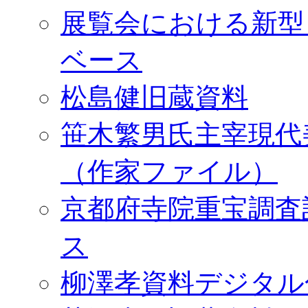
展覧会における新型
ベース
松島健旧蔵資料
笹木繁男氏主宰現代
（作家ファイル）
京都府寺院重宝調査
ス
柳澤孝資料デジタル