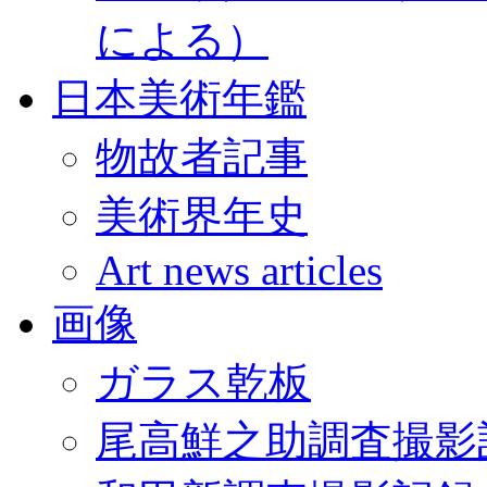
による）
日本美術年鑑
物故者記事
美術界年史
Art news articles
画像
ガラス乾板
尾高鮮之助調査撮影