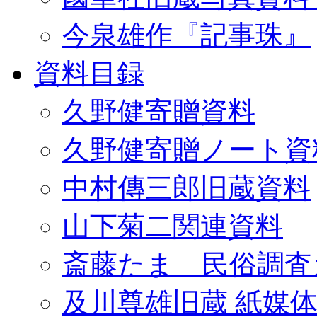
今泉雄作『記事珠』
資料目録
久野健寄贈資料
久野健寄贈ノート資
中村傳三郎旧蔵資料
山下菊二関連資料
斎藤たま 民俗調査
及川尊雄旧蔵 紙媒