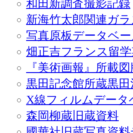
和田新調査撮影記録
新海竹太郎関連ガラ
写真原板データベー
畑正吉フランス留学
『美術画報』所載図
黒田記念館所蔵黒田
X線フィルムデータ
森岡柳蔵旧蔵資料
國華社旧蔵写真資料