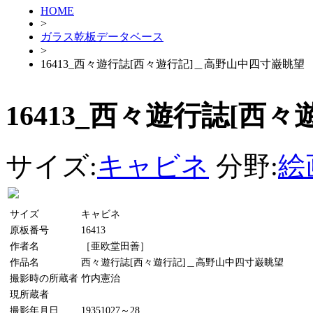
HOME
>
ガラス乾板データベース
>
16413_西々遊行誌[西々遊行記]＿高野山中四寸巌眺望
16413_西々遊行誌[西
サイズ:
キャビネ
分野:
絵
サイズ
キャビネ
原板番号
16413
作者名
［亜欧堂田善］
作品名
西々遊行誌[西々遊行記]＿高野山中四寸巌眺望
撮影時の所蔵者
竹内憲治
現所蔵者
撮影年月日
19351027～28