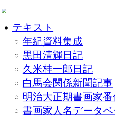
テキスト
年紀資料集成
黒田清輝日記
久米桂一郎日記
白馬会関係新聞記事
明治大正期書画家番
書画家人名データベ