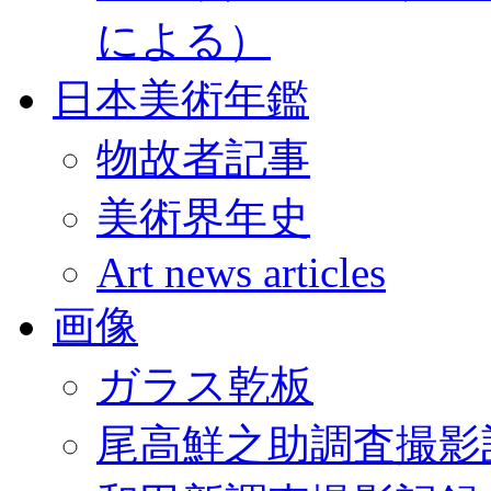
による）
日本美術年鑑
物故者記事
美術界年史
Art news articles
画像
ガラス乾板
尾高鮮之助調査撮影