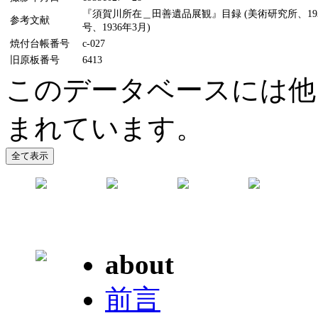
『須賀川所在＿田善遺品展観』目録 (美術研究所、193
参考文献
号、1936年3月)
焼付台帳番号
c-027
旧原板番号
6413
このデータベースには他
まれています。
about
前言