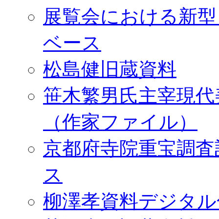
展覧会における新型
ベース
松島健旧蔵資料
笹木繁男氏主宰現代
（作家ファイル）
京都府寺院重宝調査
ス
柳澤孝資料デジタル