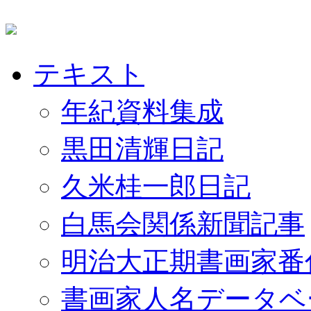
テキスト
年紀資料集成
黒田清輝日記
久米桂一郎日記
白馬会関係新聞記事
明治大正期書画家番
書画家人名データベ