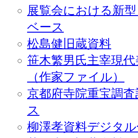
展覧会における新型
ベース
松島健旧蔵資料
笹木繁男氏主宰現代
（作家ファイル）
京都府寺院重宝調査
ス
柳澤孝資料デジタル