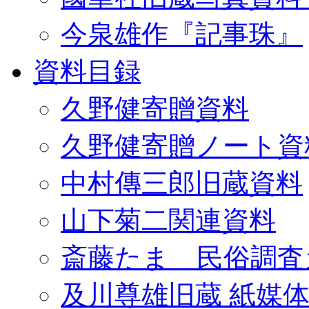
今泉雄作『記事珠』
資料目録
久野健寄贈資料
久野健寄贈ノート資
中村傳三郎旧蔵資料
山下菊二関連資料
斎藤たま 民俗調査
及川尊雄旧蔵 紙媒