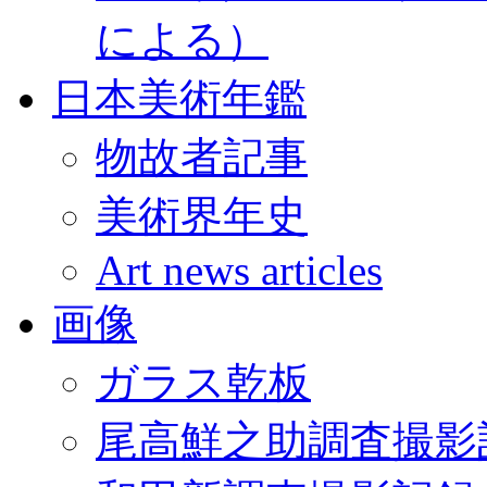
による）
日本美術年鑑
物故者記事
美術界年史
Art news articles
画像
ガラス乾板
尾高鮮之助調査撮影