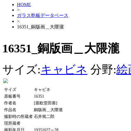
HOME
>
ガラス乾板データベース
>
16351_銅版画＿大隈瀧
16351_銅版画＿大隈瀧
サイズ:
キャビネ
分野:
絵
サイズ
キャビネ
原板番号
16351
作者名
[亜欧堂田善]
作品名
銅版画＿大隈瀧
撮影時の所蔵者
石井篤二郎
現所蔵者
撮影年月日
19351027～28