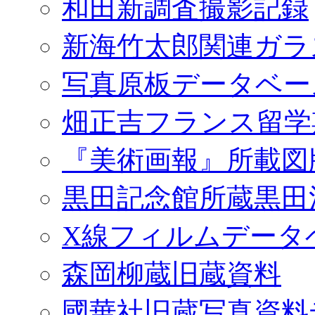
和田新調査撮影記録
新海竹太郎関連ガラ
写真原板データベー
畑正吉フランス留学
『美術画報』所載図
黒田記念館所蔵黒田
X線フィルムデータ
森岡柳蔵旧蔵資料
國華社旧蔵写真資料