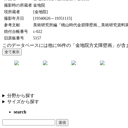
撮影時の所蔵者
金地院
現所蔵者
[金地院]
撮影年月日
[19340626～19351115]
参考文献
美術研究所編『桃山時代金碧障壁画＿美術研究資料第5輯』
焼付台帳番号
c-022
旧原板番号
5157
このデータベースには他に96件の「金地院方丈障壁画」が含
分野から探す
サイズから探す
search