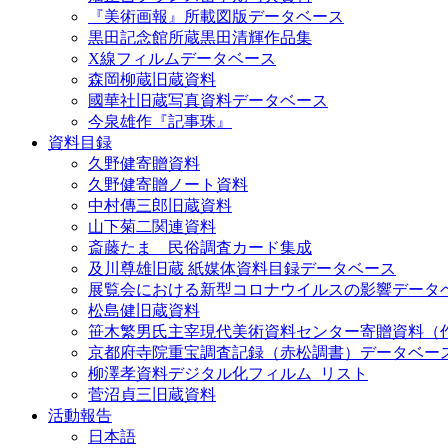
『美術画報』所載図版データベース
黒田記念館所蔵黒田清輝作品集
X線フィルムデータベース
森岡柳蔵旧蔵資料
國華社旧蔵写真資料データベース
今泉雄作『記事珠』
資料目録
久野健寄贈資料
久野健寄贈ノート資料
中村傳三郎旧蔵資料
山下菊二関連資料
斎藤たま 民俗調査カード集成
及川尊雄旧蔵 紙媒体資料目録データベース
展覧会における新型コロナウイルスの影響データ
松島健旧蔵資料
笹木繁男氏主宰現代美術資料センター寄贈資料（
京都府寺院重宝調査記録（赤松調書）データベー
柳澤孝資料デジタル化フィルム_リスト
菅沼貞三旧蔵資料
活動報告
日本語