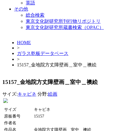
英語
その他
総合検索
東京文化財研究所刊行物リポジトリ
東京文化財研究所蔵書検索（OPAC）
HOME
>
ガラス乾板データベース
>
15157_金地院方丈障壁画＿室中＿襖絵
15157_金地院方丈障壁画＿室中＿襖絵
サイズ:
キャビネ
分野:
絵画
サイズ
キャビネ
原板番号
15157
作者名
作品名
金地院方丈障壁画＿室中＿襖絵