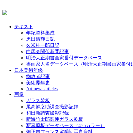
テキスト
年紀資料集成
黒田清輝日記
久米桂一郎日記
白馬会関係新聞記事
明治大正期書画家番付データベース
書画家人名データベース（明治大正期書画家番付
日本美術年鑑
物故者記事
美術界年史
Art news articles
画像
ガラス乾板
尾高鮮之助調査撮影記録
和田新調査撮影記録
新海竹太郎関連ガラス乾板
写真原板データベース（4×5カラー）
畑正吉フランス留学期写真資料