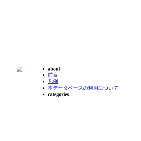
about
前言
凡例
本データベースの利用について
categories