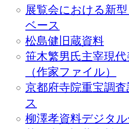
展覧会における新型
ベース
松島健旧蔵資料
笹木繁男氏主宰現代
（作家ファイル）
京都府寺院重宝調査
ス
柳澤孝資料デジタル