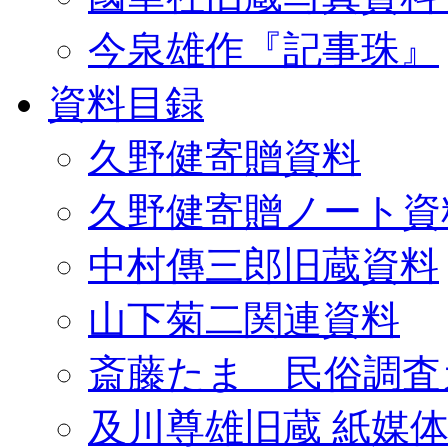
今泉雄作『記事珠』
資料目録
久野健寄贈資料
久野健寄贈ノート資
中村傳三郎旧蔵資料
山下菊二関連資料
斎藤たま 民俗調査
及川尊雄旧蔵 紙媒