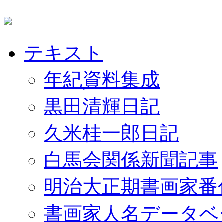
テキスト
年紀資料集成
黒田清輝日記
久米桂一郎日記
白馬会関係新聞記事
明治大正期書画家番
書画家人名データベ