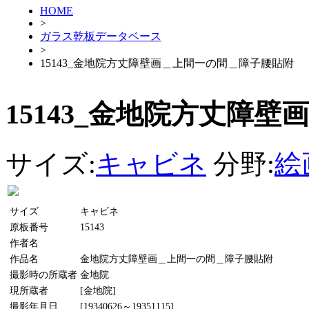
HOME
>
ガラス乾板データベース
>
15143_金地院方丈障壁画＿上間一の間＿障子腰貼附
15143_金地院方丈障
サイズ:
キャビネ
分野:
絵
サイズ
キャビネ
原板番号
15143
作者名
作品名
金地院方丈障壁画＿上間一の間＿障子腰貼附
撮影時の所蔵者
金地院
現所蔵者
[金地院]
撮影年月日
[19340626～19351115]