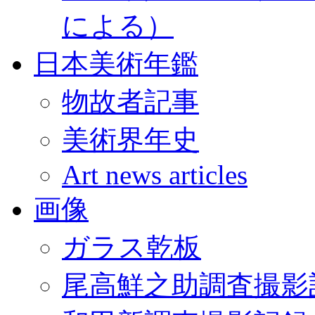
による）
日本美術年鑑
物故者記事
美術界年史
Art news articles
画像
ガラス乾板
尾高鮮之助調査撮影