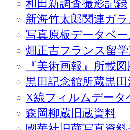
和田新調査撮影記録
新海竹太郎関連ガラ
写真原板データベー
畑正吉フランス留学
『美術画報』所載図
黒田記念館所蔵黒田
X線フィルムデータ
森岡柳蔵旧蔵資料
國華社旧蔵写真資料