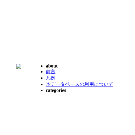
about
前言
凡例
本データベースの利用について
categories