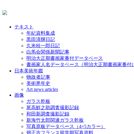
テキスト
年紀資料集成
黒田清輝日記
久米桂一郎日記
白馬会関係新聞記事
明治大正期書画家番付データベース
書画家人名データベース（明治大正期書画家番付
日本美術年鑑
物故者記事
美術界年史
Art news articles
画像
ガラス乾板
尾高鮮之助調査撮影記録
和田新調査撮影記録
新海竹太郎関連ガラス乾板
写真原板データベース（4×5カラー）
畑正吉フランス留学期写真資料