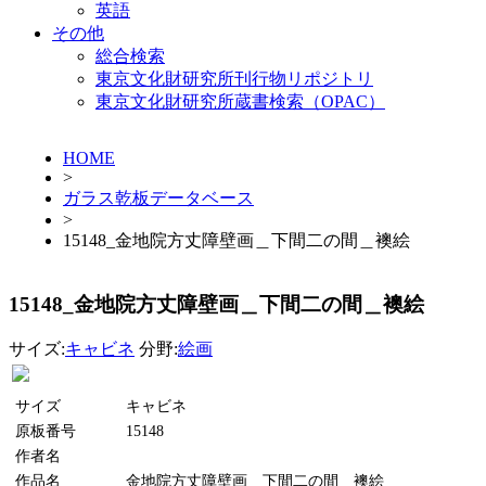
英語
その他
総合検索
東京文化財研究所刊行物リポジトリ
東京文化財研究所蔵書検索（OPAC）
HOME
>
ガラス乾板データベース
>
15148_金地院方丈障壁画＿下間二の間＿襖絵
15148_金地院方丈障壁画＿下間二の間＿襖絵
サイズ:
キャビネ
分野:
絵画
サイズ
キャビネ
原板番号
15148
作者名
作品名
金地院方丈障壁画＿下間二の間＿襖絵