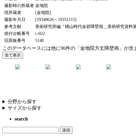
撮影時の所蔵者
金地院
現所蔵者
[金地院]
撮影年月日
[19340626～19351115]
参考文献
美術研究所編『桃山時代金碧障壁画＿美術研究資料第5輯』
焼付台帳番号
c-022
旧原板番号
5148
このデータベースには他に96件の「金地院方丈障壁画」が含
分野から探す
サイズから探す
search