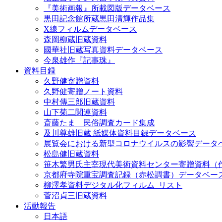
『美術画報』所載図版データベース
黒田記念館所蔵黒田清輝作品集
X線フィルムデータベース
森岡柳蔵旧蔵資料
國華社旧蔵写真資料データベース
今泉雄作『記事珠』
資料目録
久野健寄贈資料
久野健寄贈ノート資料
中村傳三郎旧蔵資料
山下菊二関連資料
斎藤たま 民俗調査カード集成
及川尊雄旧蔵 紙媒体資料目録データベース
展覧会における新型コロナウイルスの影響データ
松島健旧蔵資料
笹木繁男氏主宰現代美術資料センター寄贈資料（
京都府寺院重宝調査記録（赤松調書）データベー
柳澤孝資料デジタル化フィルム_リスト
菅沼貞三旧蔵資料
活動報告
日本語