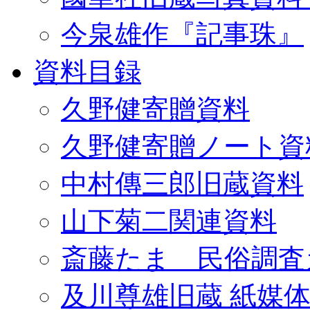
今泉雄作『記事珠』
資料目録
久野健寄贈資料
久野健寄贈ノート資
中村傳三郎旧蔵資料
山下菊二関連資料
斎藤たま 民俗調査
及川尊雄旧蔵 紙媒