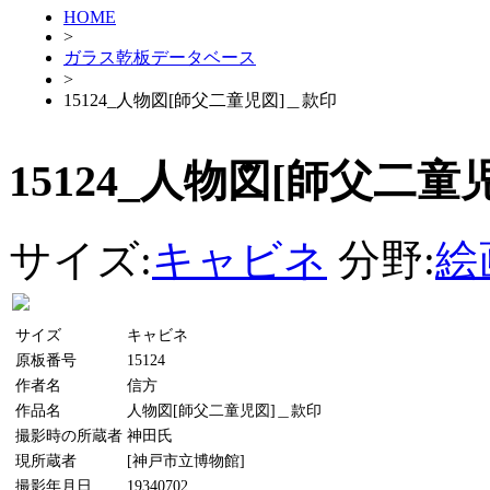
HOME
>
ガラス乾板データベース
>
15124_人物図[師父二童児図]＿款印
15124_人物図[師父二童
サイズ:
キャビネ
分野:
絵
サイズ
キャビネ
原板番号
15124
作者名
信方
作品名
人物図[師父二童児図]＿款印
撮影時の所蔵者
神田氏
現所蔵者
[神戸市立博物館]
撮影年月日
19340702