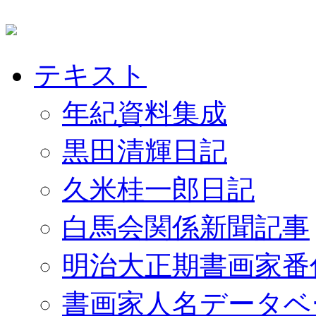
テキスト
年紀資料集成
黒田清輝日記
久米桂一郎日記
白馬会関係新聞記事
明治大正期書画家番
書画家人名データベ