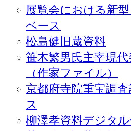
展覧会における新型
ベース
松島健旧蔵資料
笹木繁男氏主宰現代
（作家ファイル）
京都府寺院重宝調査
ス
柳澤孝資料デジタル