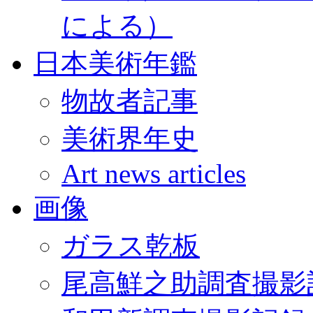
による）
日本美術年鑑
物故者記事
美術界年史
Art news articles
画像
ガラス乾板
尾高鮮之助調査撮影