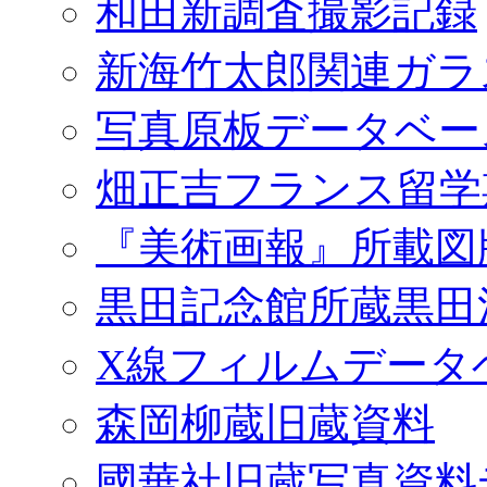
和田新調査撮影記録
新海竹太郎関連ガラ
写真原板データベー
畑正吉フランス留学
『美術画報』所載図
黒田記念館所蔵黒田
X線フィルムデータ
森岡柳蔵旧蔵資料
國華社旧蔵写真資料