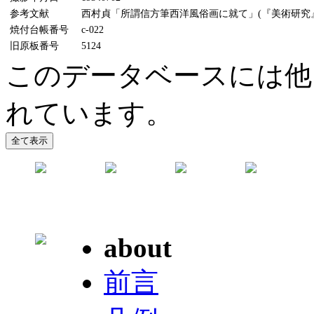
参考文献
西村貞「所謂信方筆西洋風俗画に就て」(『美術研究』39
焼付台帳番号
c-022
旧原板番号
5124
このデータベースには他
れています。
about
前言