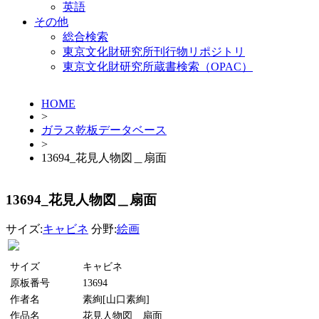
英語
その他
総合検索
東京文化財研究所刊行物リポジトリ
東京文化財研究所蔵書検索（OPAC）
HOME
>
ガラス乾板データベース
>
13694_花見人物図＿扇面
13694_花見人物図＿扇面
サイズ:
キャビネ
分野:
絵画
サイズ
キャビネ
原板番号
13694
作者名
素絢[山口素絢]
作品名
花見人物図＿扇面