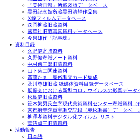
『美術画報』所載図版データベース
黒田記念館所蔵黒田清輝作品集
X線フィルムデータベース
森岡柳蔵旧蔵資料
國華社旧蔵写真資料データベース
今泉雄作『記事珠』
資料目録
久野健寄贈資料
久野健寄贈ノート資料
中村傳三郎旧蔵資料
山下菊二関連資料
斎藤たま 民俗調査カード集成
及川尊雄旧蔵 紙媒体資料目録データベース
展覧会における新型コロナウイルスの影響データ
松島健旧蔵資料
笹木繁男氏主宰現代美術資料センター寄贈資料（
京都府寺院重宝調査記録（赤松調書）データベー
柳澤孝資料デジタル化フィルム_リスト
菅沼貞三旧蔵資料
活動報告
日本語