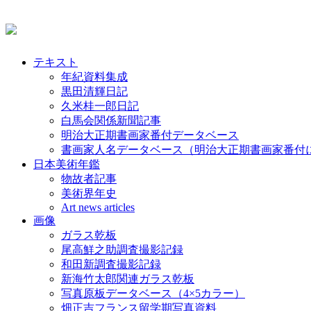
テキスト
年紀資料集成
黒田清輝日記
久米桂一郎日記
白馬会関係新聞記事
明治大正期書画家番付データベース
書画家人名データベース（明治大正期書画家番付
日本美術年鑑
物故者記事
美術界年史
Art news articles
画像
ガラス乾板
尾高鮮之助調査撮影記録
和田新調査撮影記録
新海竹太郎関連ガラス乾板
写真原板データベース（4×5カラー）
畑正吉フランス留学期写真資料