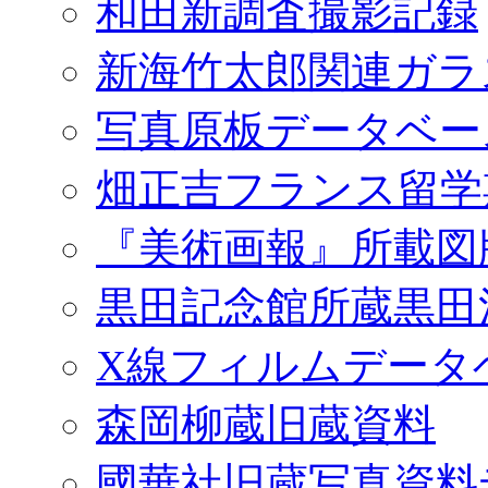
和田新調査撮影記録
新海竹太郎関連ガラ
写真原板データベー
畑正吉フランス留学
『美術画報』所載図
黒田記念館所蔵黒田
X線フィルムデータ
森岡柳蔵旧蔵資料
國華社旧蔵写真資料