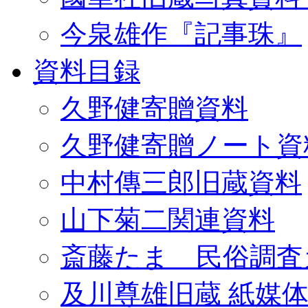
今泉雄作『記事珠』
資料目録
久野健寄贈資料
久野健寄贈ノート資
中村傳三郎旧蔵資料
山下菊二関連資料
斎藤たま 民俗調査
及川尊雄旧蔵 紙媒