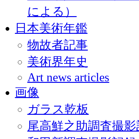
による）
日本美術年鑑
物故者記事
美術界年史
Art news articles
画像
ガラス乾板
尾高鮮之助調査撮影