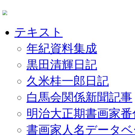
テキスト
年紀資料集成
黒田清輝日記
久米桂一郎日記
白馬会関係新聞記事
明治大正期書画家番
書画家人名データベ