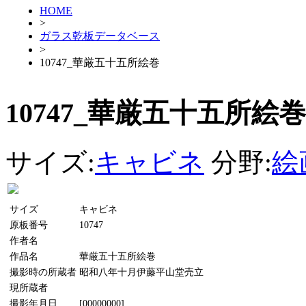
HOME
>
ガラス乾板データベース
>
10747_華厳五十五所絵巻
10747_華厳五十五所絵巻
サイズ:
キャビネ
分野:
絵
サイズ
キャビネ
原板番号
10747
作者名
作品名
華厳五十五所絵巻
撮影時の所蔵者
昭和八年十月伊藤平山堂売立
現所蔵者
撮影年月日
[00000000]