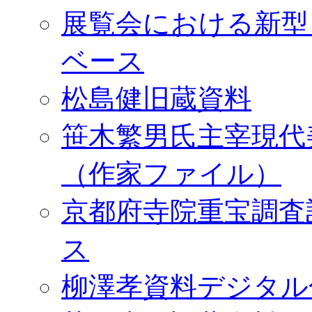
展覧会における新型
ベース
松島健旧蔵資料
笹木繁男氏主宰現代
（作家ファイル）
京都府寺院重宝調査
ス
柳澤孝資料デジタル