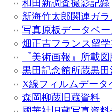
和田新調査撮影記録
新海竹太郎関連ガラ
写真原板データベー
畑正吉フランス留学
『美術画報』所載図
黒田記念館所蔵黒田
X線フィルムデータ
森岡柳蔵旧蔵資料
國華社旧蔵写真資料