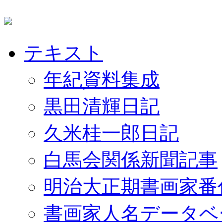
テキスト
年紀資料集成
黒田清輝日記
久米桂一郎日記
白馬会関係新聞記事
明治大正期書画家番
書画家人名データベ