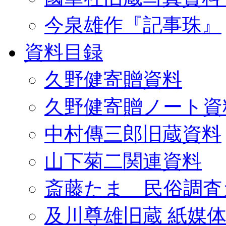
今泉雄作『記事珠』
資料目録
久野健寄贈資料
久野健寄贈ノート資
中村傳三郎旧蔵資料
山下菊二関連資料
斎藤たま 民俗調査
及川尊雄旧蔵 紙媒