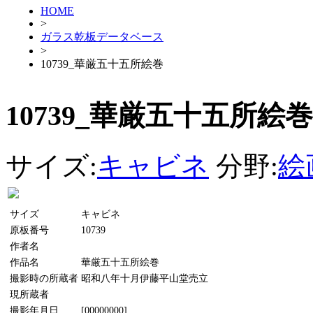
HOME
>
ガラス乾板データベース
>
10739_華厳五十五所絵巻
10739_華厳五十五所絵巻
サイズ:
キャビネ
分野:
絵
サイズ
キャビネ
原板番号
10739
作者名
作品名
華厳五十五所絵巻
撮影時の所蔵者
昭和八年十月伊藤平山堂売立
現所蔵者
撮影年月日
[00000000]