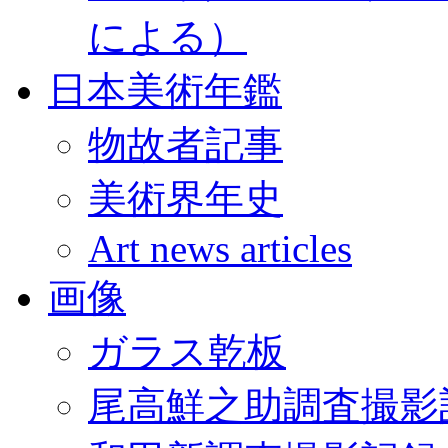
による）
日本美術年鑑
物故者記事
美術界年史
Art news articles
画像
ガラス乾板
尾高鮮之助調査撮影