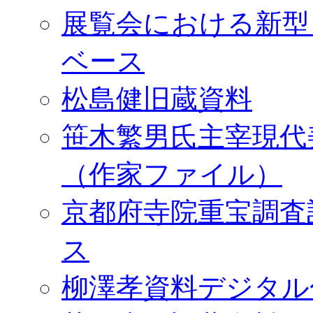
展覧会における新型
ベース
松島健旧蔵資料
笹木繁男氏主宰現代
（作家ファイル）
京都府寺院重宝調査
ス
柳澤孝資料デジタル