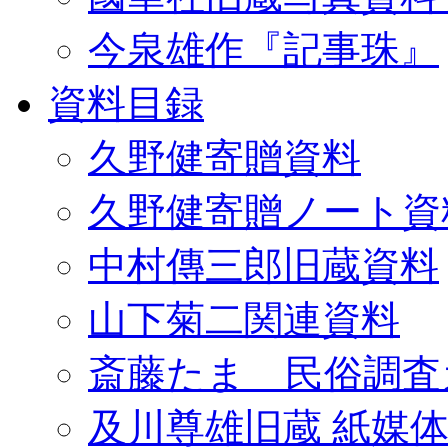
今泉雄作『記事珠』
資料目録
久野健寄贈資料
久野健寄贈ノート資
中村傳三郎旧蔵資料
山下菊二関連資料
斎藤たま 民俗調査
及川尊雄旧蔵 紙媒