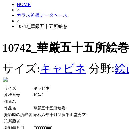
HOME
>
ガラス乾板データベース
>
10742_華厳五十五所絵巻
10742_華厳五十五所絵巻
サイズ:
キャビネ
分野:
絵
サイズ
キャビネ
原板番号
10742
作者名
作品名
華厳五十五所絵巻
撮影時の所蔵者
昭和八年十月伊藤平山堂売立
現所蔵者
撮影年月日
[00000000]