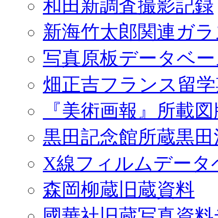
和田新調査撮影記録
新海竹太郎関連ガラ
写真原板データベー
畑正吉フランス留学
『美術画報』所載図
黒田記念館所蔵黒田
X線フィルムデータ
森岡柳蔵旧蔵資料
國華社旧蔵写真資料