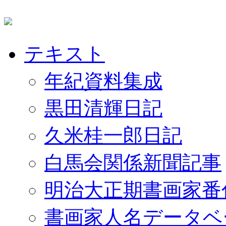
テキスト
年紀資料集成
黒田清輝日記
久米桂一郎日記
白馬会関係新聞記事
明治大正期書画家番
書画家人名データベ