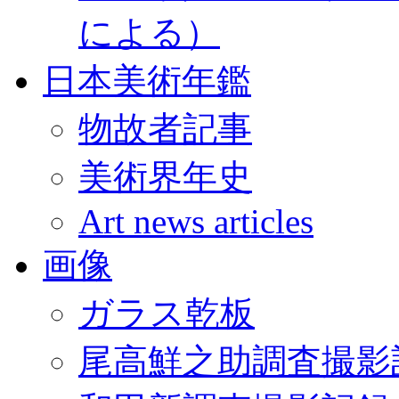
による）
日本美術年鑑
物故者記事
美術界年史
Art news articles
画像
ガラス乾板
尾高鮮之助調査撮影