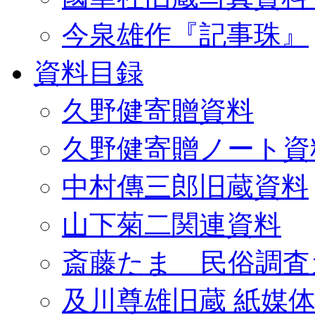
今泉雄作『記事珠』
資料目録
久野健寄贈資料
久野健寄贈ノート資
中村傳三郎旧蔵資料
山下菊二関連資料
斎藤たま 民俗調査
及川尊雄旧蔵 紙媒