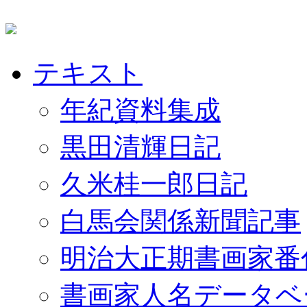
テキスト
年紀資料集成
黒田清輝日記
久米桂一郎日記
白馬会関係新聞記事
明治大正期書画家番
書画家人名データベ