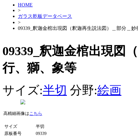
HOME
>
ガラス乾板データベース
>
09339_釈迦金棺出現図（釈迦再生説法図）＿部分＿
09339_釈迦金棺出現
行、獅、象等
サイズ:
半切
分野:
絵画
高精細画像は
こちら
サイズ
半切
原板番号
09339