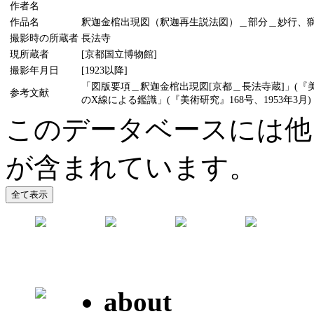
作者名
作品名
釈迦金棺出現図（釈迦再生説法図）＿部分＿妙行、
撮影時の所蔵者
長法寺
現所蔵者
[京都国立博物館]
撮影年月日
[1923以降]
「図版要項＿釈迦金棺出現図[京都＿長法寺蔵]」(『美
参考文献
のX線による鑑識」(『美術研究』168号、1953年3月)
このデータベースには他
が含まれています。
about