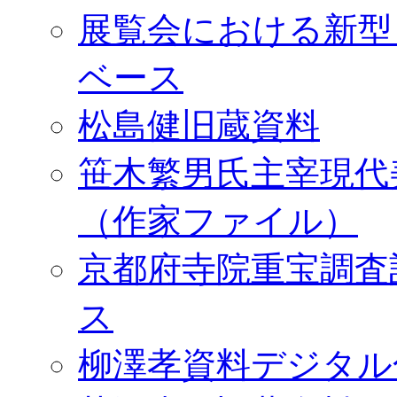
展覧会における新型
ベース
松島健旧蔵資料
笹木繁男氏主宰現代
（作家ファイル）
京都府寺院重宝調査
ス
柳澤孝資料デジタル