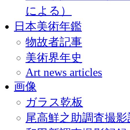
による）
日本美術年鑑
物故者記事
美術界年史
Art news articles
画像
ガラス乾板
尾高鮮之助調査撮影