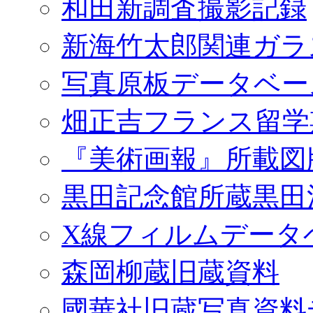
和田新調査撮影記録
新海竹太郎関連ガラ
写真原板データベー
畑正吉フランス留学
『美術画報』所載図
黒田記念館所蔵黒田
X線フィルムデータ
森岡柳蔵旧蔵資料
國華社旧蔵写真資料