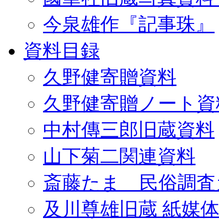
今泉雄作『記事珠』
資料目録
久野健寄贈資料
久野健寄贈ノート資
中村傳三郎旧蔵資料
山下菊二関連資料
斎藤たま 民俗調査
及川尊雄旧蔵 紙媒