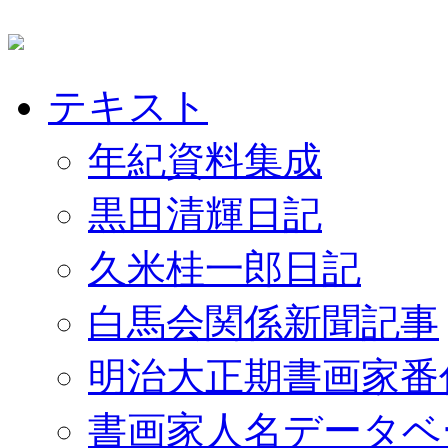
テキスト
年紀資料集成
黒田清輝日記
久米桂一郎日記
白馬会関係新聞記事
明治大正期書画家番
書画家人名データベ