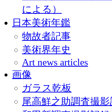
による）
日本美術年鑑
物故者記事
美術界年史
Art news articles
画像
ガラス乾板
尾高鮮之助調査撮影