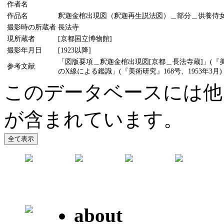
作者名
作品名
釈迦金棺出現図（釈迦再生説法図）＿部分＿供養侍
撮影時の所蔵者
長法寺
現所蔵者
[京都国立博物館]
撮影年月日
[1923以降]
「図版要項＿釈迦金棺出現図[京都＿長法寺蔵]」(『美
参考文献
のX線による鑑識」(『美術研究』168号、1953年3月)
このデータベースには他
が含まれています。
about