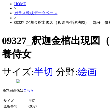
HOME
>
ガラス乾板データベース
>
09327_釈迦金棺出現図（釈迦再生説法図）＿部分＿供
09327_釈迦金棺出現
養侍女
サイズ:
半切
分野:
絵画
高精細画像は
こちら
サイズ
半切
原板番号
09327