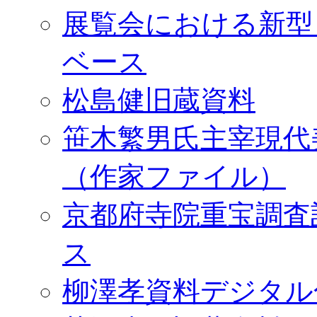
展覧会における新型
ベース
松島健旧蔵資料
笹木繁男氏主宰現代
（作家ファイル）
京都府寺院重宝調査
ス
柳澤孝資料デジタル