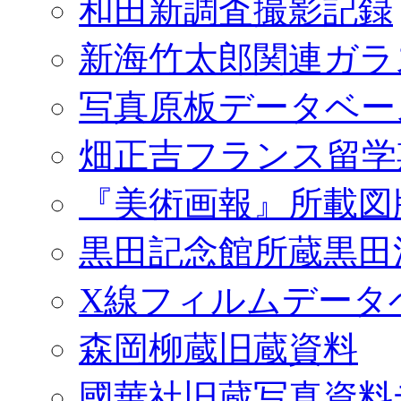
和田新調査撮影記録
新海竹太郎関連ガラ
写真原板データベー
畑正吉フランス留学
『美術画報』所載図
黒田記念館所蔵黒田
X線フィルムデータ
森岡柳蔵旧蔵資料
國華社旧蔵写真資料