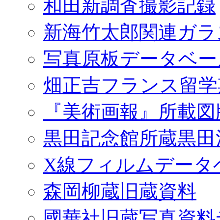
和田新調査撮影記録
新海竹太郎関連ガラ
写真原板データベー
畑正吉フランス留学
『美術画報』所載図
黒田記念館所蔵黒田
X線フィルムデータ
森岡柳蔵旧蔵資料
國華社旧蔵写真資料