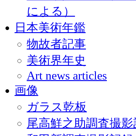
による）
日本美術年鑑
物故者記事
美術界年史
Art news articles
画像
ガラス乾板
尾高鮮之助調査撮影