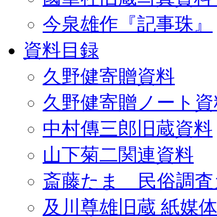
今泉雄作『記事珠』
資料目録
久野健寄贈資料
久野健寄贈ノート資
中村傳三郎旧蔵資料
山下菊二関連資料
斎藤たま 民俗調査
及川尊雄旧蔵 紙媒