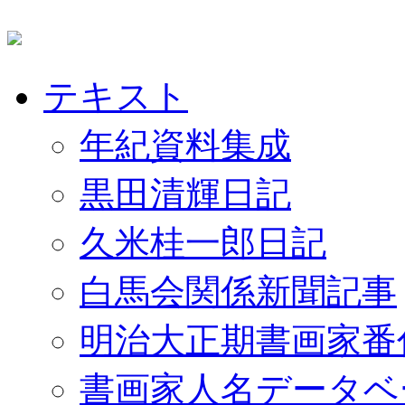
テキスト
年紀資料集成
黒田清輝日記
久米桂一郎日記
白馬会関係新聞記事
明治大正期書画家番
書画家人名データベ