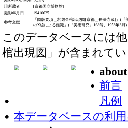
現所蔵者
[京都国立博物館]
撮影年月日
19410625
「図版要項＿釈迦金棺出現図[京都＿長法寺蔵]」(『美
参考文献
のX線による鑑識」(『美術研究』168号、1953年3月)
このデータベースには他
棺出現図」が含まれてい
about
前言
凡例
本データベースの利用