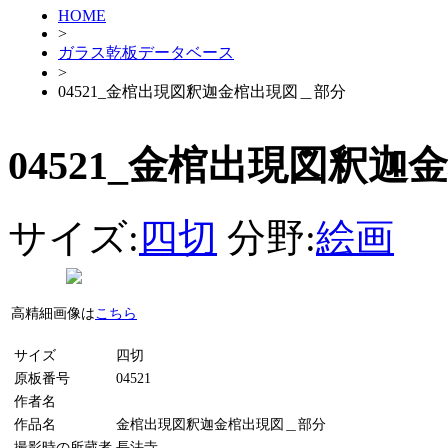
HOME
>
ガラス乾板データベース
>
04521_金棺出現図釈迦金棺出現図＿部分
04521_金棺出現図釈
サイズ:
四切
分野:
絵画
高精細画像は
こちら
サイズ
四切
原板番号
04521
作者名
作品名
金棺出現図釈迦金棺出現図＿部分
撮影時の所蔵者
長法寺