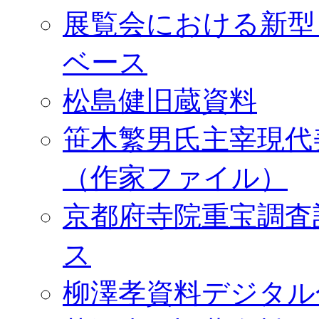
展覧会における新型
ベース
松島健旧蔵資料
笹木繁男氏主宰現代
（作家ファイル）
京都府寺院重宝調査
ス
柳澤孝資料デジタル