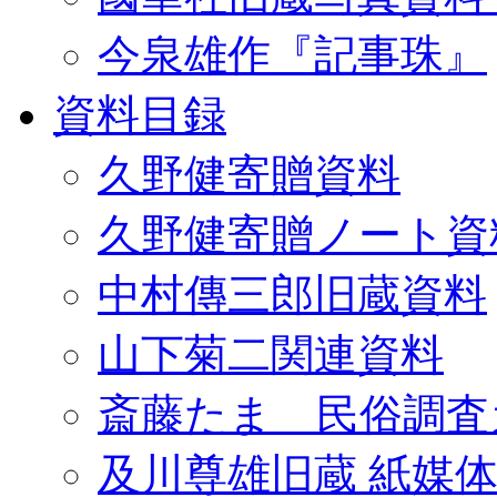
今泉雄作『記事珠』
資料目録
久野健寄贈資料
久野健寄贈ノート資
中村傳三郎旧蔵資料
山下菊二関連資料
斎藤たま 民俗調査
及川尊雄旧蔵 紙媒