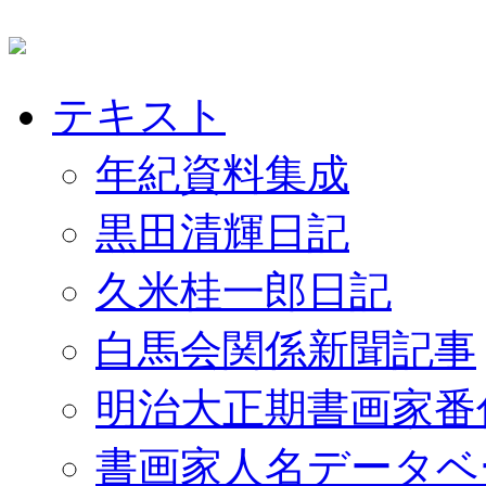
テキスト
年紀資料集成
黒田清輝日記
久米桂一郎日記
白馬会関係新聞記事
明治大正期書画家番
書画家人名データベ