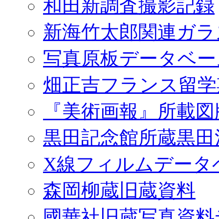
和田新調査撮影記録
新海竹太郎関連ガラ
写真原板データベー
畑正吉フランス留学
『美術画報』所載図
黒田記念館所蔵黒田
X線フィルムデータ
森岡柳蔵旧蔵資料
國華社旧蔵写真資料