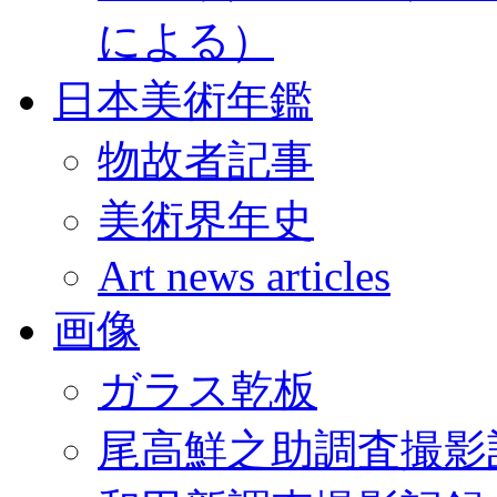
による）
日本美術年鑑
物故者記事
美術界年史
Art news articles
画像
ガラス乾板
尾高鮮之助調査撮影