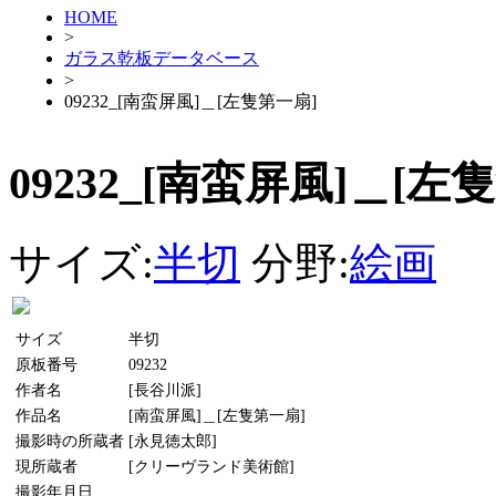
HOME
>
ガラス乾板データベース
>
09232_[南蛮屏風]＿[左隻第一扇]
09232_[南蛮屏風]＿[左
サイズ:
半切
分野:
絵画
サイズ
半切
原板番号
09232
作者名
[長谷川派]
作品名
[南蛮屏風]＿[左隻第一扇]
撮影時の所蔵者
[永見徳太郎]
現所蔵者
[クリーヴランド美術館]
撮影年月日