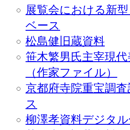
展覧会における新型
ベース
松島健旧蔵資料
笹木繁男氏主宰現代
（作家ファイル）
京都府寺院重宝調査
ス
柳澤孝資料デジタル