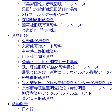
『美術画報』所載図版データベース
黒田記念館所蔵黒田清輝作品集
X線フィルムデータベース
森岡柳蔵旧蔵資料
國華社旧蔵写真資料データベース
今泉雄作『記事珠』
資料目録
久野健寄贈資料
久野健寄贈ノート資料
中村傳三郎旧蔵資料
山下菊二関連資料
斎藤たま 民俗調査カード集成
及川尊雄旧蔵 紙媒体資料目録データベース
展覧会における新型コロナウイルスの影響データ
松島健旧蔵資料
笹木繁男氏主宰現代美術資料センター寄贈資料（
京都府寺院重宝調査記録（赤松調書）データベー
柳澤孝資料デジタル化フィルム_リスト
菅沼貞三旧蔵資料
活動報告
日本語