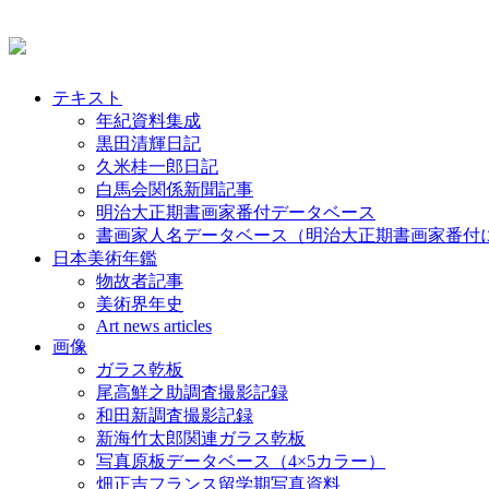
テキスト
年紀資料集成
黒田清輝日記
久米桂一郎日記
白馬会関係新聞記事
明治大正期書画家番付データベース
書画家人名データベース（明治大正期書画家番付
日本美術年鑑
物故者記事
美術界年史
Art news articles
画像
ガラス乾板
尾高鮮之助調査撮影記録
和田新調査撮影記録
新海竹太郎関連ガラス乾板
写真原板データベース（4×5カラー）
畑正吉フランス留学期写真資料