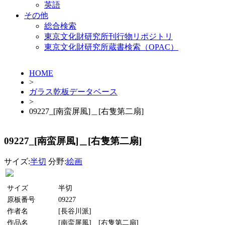
英語
その他
総合検索
東京文化財研究所刊行物リポジトリ
東京文化財研究所蔵書検索（OPAC）
HOME
>
ガラス乾板データベース
>
09227_[南蛮屏風]＿[右隻第二扇]
09227_[南蛮屏風]＿[右隻第二扇]
サイズ:
半切
分野:
絵画
サイズ
半切
原板番号
09227
作者名
[長谷川派]
作品名
[南蛮屏風]＿[右隻第二扇]