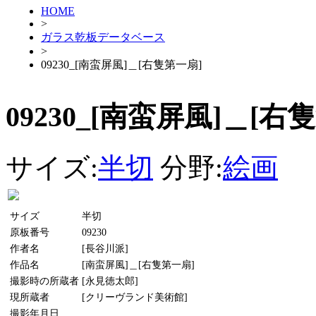
HOME
>
ガラス乾板データベース
>
09230_[南蛮屏風]＿[右隻第一扇]
09230_[南蛮屏風]＿[右
サイズ:
半切
分野:
絵画
サイズ
半切
原板番号
09230
作者名
[長谷川派]
作品名
[南蛮屏風]＿[右隻第一扇]
撮影時の所蔵者
[永見徳太郎]
現所蔵者
[クリーヴランド美術館]
撮影年月日