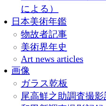
による）
日本美術年鑑
物故者記事
美術界年史
Art news articles
画像
ガラス乾板
尾高鮮之助調査撮影