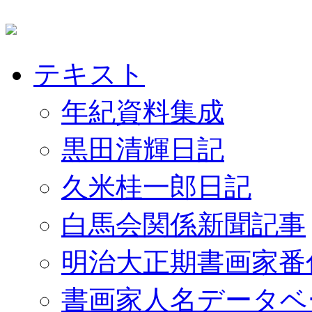
テキスト
年紀資料集成
黒田清輝日記
久米桂一郎日記
白馬会関係新聞記事
明治大正期書画家番
書画家人名データベ