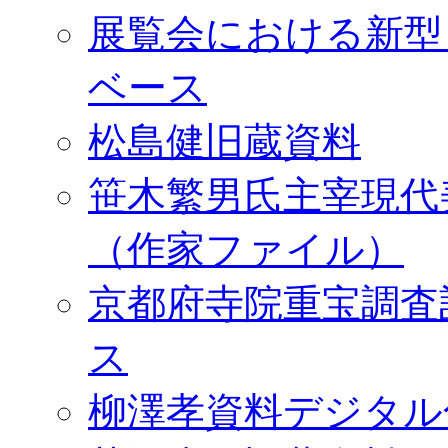
展覧会における新型
ベース
松島健旧蔵資料
笹木繁男氏主宰現代
（作家ファイル）
京都府寺院重宝調査
ス
柳澤孝資料デジタル