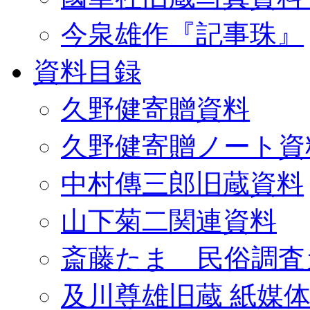
今泉雄作『記事珠』
資料目録
久野健寄贈資料
久野健寄贈ノート資
中村傳三郎旧蔵資料
山下菊二関連資料
斎藤たま 民俗調査
及川尊雄旧蔵 紙媒