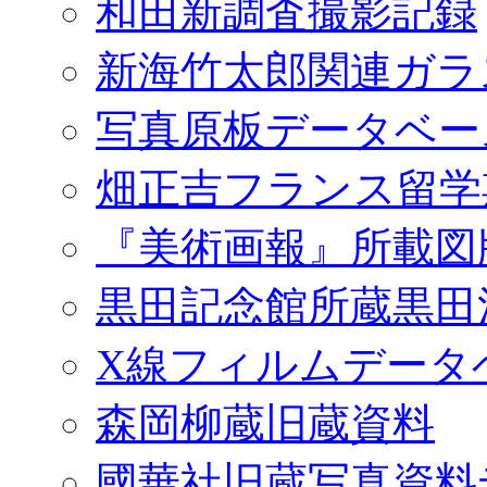
和田新調査撮影記録
新海竹太郎関連ガラ
写真原板データベー
畑正吉フランス留学
『美術画報』所載図
黒田記念館所蔵黒田
X線フィルムデータ
森岡柳蔵旧蔵資料
國華社旧蔵写真資料