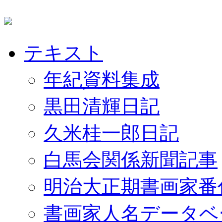
テキスト
年紀資料集成
黒田清輝日記
久米桂一郎日記
白馬会関係新聞記事
明治大正期書画家番
書画家人名データベ