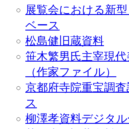
展覧会における新型
ベース
松島健旧蔵資料
笹木繁男氏主宰現代
（作家ファイル）
京都府寺院重宝調査
ス
柳澤孝資料デジタル