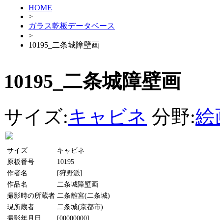
HOME
>
ガラス乾板データベース
>
10195_二条城障壁画
10195_二条城障壁画
サイズ:
キャビネ
分野:
絵
サイズ
キャビネ
原板番号
10195
作者名
[狩野派]
作品名
二条城障壁画
撮影時の所蔵者
二条離宮(二条城)
現所蔵者
二条城(京都市)
撮影年月日
[00000000]