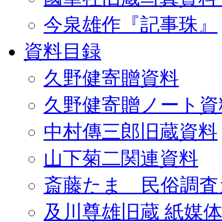
今泉雄作『記事珠』
資料目録
久野健寄贈資料
久野健寄贈ノート資
中村傳三郎旧蔵資料
山下菊二関連資料
斎藤たま 民俗調査
及川尊雄旧蔵 紙媒