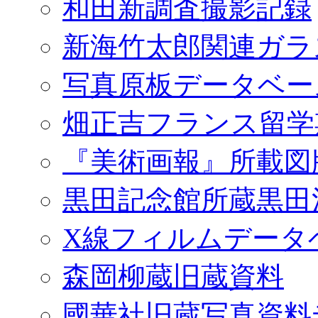
和田新調査撮影記録
新海竹太郎関連ガラ
写真原板データベー
畑正吉フランス留学
『美術画報』所載図
黒田記念館所蔵黒田
X線フィルムデータ
森岡柳蔵旧蔵資料
國華社旧蔵写真資料