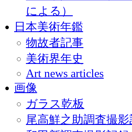
による）
日本美術年鑑
物故者記事
美術界年史
Art news articles
画像
ガラス乾板
尾高鮮之助調査撮影