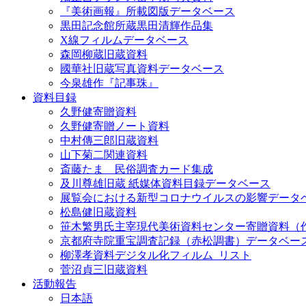
『美術画報』所載図版データベース
黒田記念館所蔵黒田清輝作品集
X線フィルムデータベース
森岡柳蔵旧蔵資料
國華社旧蔵写真資料データベース
今泉雄作『記事珠』
資料目録
久野健寄贈資料
久野健寄贈ノート資料
中村傳三郎旧蔵資料
山下菊二関連資料
斎藤たま 民俗調査カード集成
及川尊雄旧蔵 紙媒体資料目録データベース
展覧会における新型コロナウイルスの影響データ
松島健旧蔵資料
笹木繁男氏主宰現代美術資料センター寄贈資料（
京都府寺院重宝調査記録（赤松調書）データベー
柳澤孝資料デジタル化フィルム_リスト
菅沼貞三旧蔵資料
活動報告
日本語