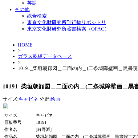
英語
その他
総合検索
東京文化財研究所刊行物リポジトリ
東京文化財研究所蔵書検索（OPAC）
HOME
>
ガラス乾板データベース
>
10191_柴垣朝顔図＿二面の内＿(二条城障壁画＿黒書
10191_柴垣朝顔図＿二面の内＿(二条城障壁画＿黒
サイズ:
キャビネ
分野:
絵画
サイズ
キャビネ
原板番号
10191
作者名
[狩野派]
作品名
柴垣朝顔図＿二面の内＿(二条城障壁画＿黒書院二之