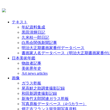
テキスト
年紀資料集成
黒田清輝日記
久米桂一郎日記
白馬会関係新聞記事
明治大正期書画家番付データベース
書画家人名データベース（明治大正期書画家番付
日本美術年鑑
物故者記事
美術界年史
Art news articles
画像
ガラス乾板
尾高鮮之助調査撮影記録
和田新調査撮影記録
新海竹太郎関連ガラス乾板
写真原板データベース（4×5カラー）
畑正吉フランス留学期写真資料