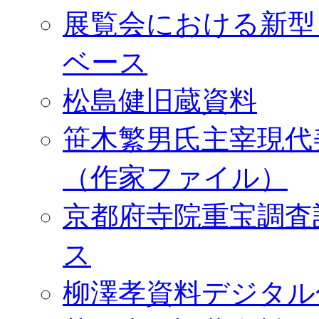
展覧会における新型
ベース
松島健旧蔵資料
笹木繁男氏主宰現代
（作家ファイル）
京都府寺院重宝調査
ス
柳澤孝資料デジタル