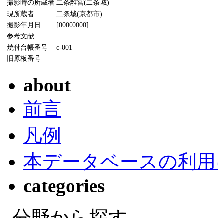
撮影時の所蔵者
二条離宮(二条城)
現所蔵者
二条城(京都市)
撮影年月日
[00000000]
参考文献
焼付台帳番号
c-001
旧原板番号
about
前言
凡例
本データベースの利用
categories
分野から探す