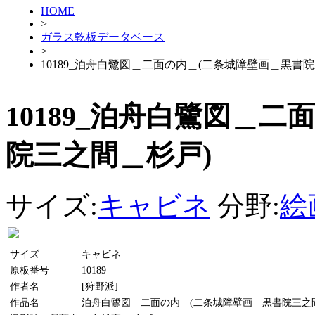
HOME
>
ガラス乾板データベース
>
10189_泊舟白鷺図＿二面の内＿(二条城障壁画＿黒書
10189_泊舟白鷺図＿
院三之間＿杉戸)
サイズ:
キャビネ
分野:
絵
サイズ
キャビネ
原板番号
10189
作者名
[狩野派]
作品名
泊舟白鷺図＿二面の内＿(二条城障壁画＿黒書院三之