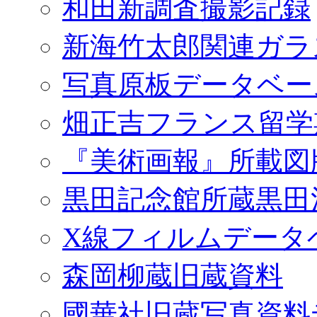
和田新調査撮影記録
新海竹太郎関連ガラ
写真原板データベー
畑正吉フランス留学
『美術画報』所載図
黒田記念館所蔵黒田
X線フィルムデータ
森岡柳蔵旧蔵資料
國華社旧蔵写真資料