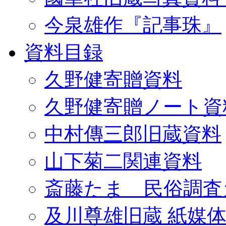
今泉雄作『記事珠』
資料目録
久野健寄贈資料
久野健寄贈ノート資
中村傳三郎旧蔵資料
山下菊二関連資料
斎藤たま 民俗調査
及川尊雄旧蔵 紙媒