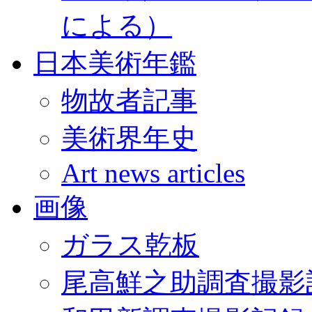
による）
日本美術年鑑
物故者記事
美術界年史
Art news articles
画像
ガラス乾板
尾高鮮之助調査撮影