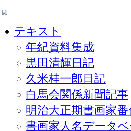
テキスト
年紀資料集成
黒田清輝日記
久米桂一郎日記
白馬会関係新聞記事
明治大正期書画家番
書画家人名データベ