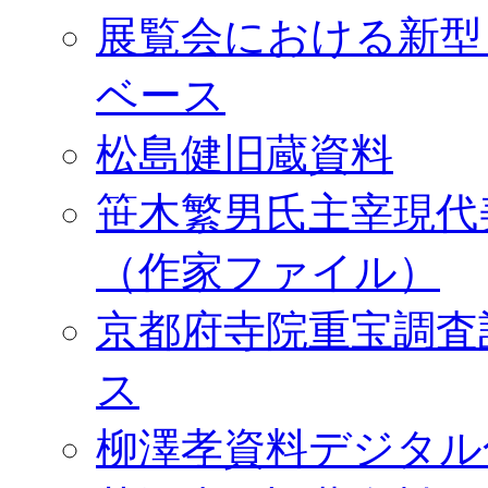
展覧会における新型
ベース
松島健旧蔵資料
笹木繁男氏主宰現代
（作家ファイル）
京都府寺院重宝調査
ス
柳澤孝資料デジタル