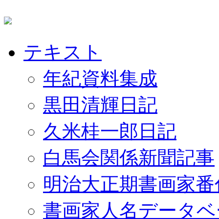
テキスト
年紀資料集成
黒田清輝日記
久米桂一郎日記
白馬会関係新聞記事
明治大正期書画家番
書画家人名データベ