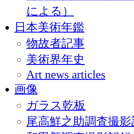
による）
日本美術年鑑
物故者記事
美術界年史
Art news articles
画像
ガラス乾板
尾高鮮之助調査撮影