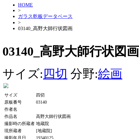
HOME
>
ガラス乾板データベース
>
03140_高野大師行状図画
03140_高野大師行状図画
サイズ:
四切
分野:
絵画
サイズ
四切
原板番号
03140
作者名
作品名
高野大師行状図画
撮影時の所蔵者
地蔵院
現所蔵者
[地蔵院]
撮影年月日
19340125