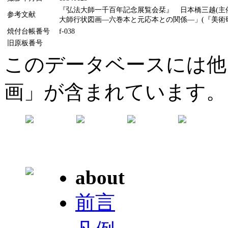
『弘法大師一千百年記念展覧会栞』 日本橋三越(主催
参考文献
大師行状図画―六巻本と元応本との関係―」(『美術研究』
焼付台帳番号
f-038
旧原板番号
このデータベースには他
画」が含まれています。
about
前言