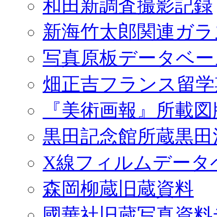
和田新調査撮影記録
新海竹太郎関連ガラ
写真原板データベー
畑正吉フランス留学
『美術画報』所載図
黒田記念館所蔵黒田
X線フィルムデータ
森岡柳蔵旧蔵資料
國華社旧蔵写真資料