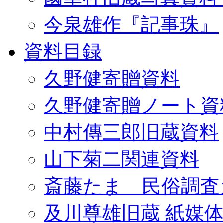
今泉雄作『記事珠』
資料目録
久野健寄贈資料
久野健寄贈ノート資
中村傳三郎旧蔵資料
山下菊二関連資料
斎藤たま 民俗調査
及川尊雄旧蔵 紙媒