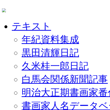
テキスト
年紀資料集成
黒田清輝日記
久米桂一郎日記
白馬会関係新聞記事
明治大正期書画家番
書画家人名データベ