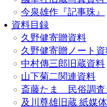
今泉雄作『記事珠』
資料目録
久野健寄贈資料
久野健寄贈ノート資
中村傳三郎旧蔵資料
山下菊二関連資料
斎藤たま 民俗調査
及川尊雄旧蔵 紙媒