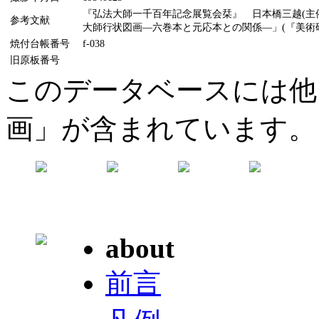
『弘法大師一千百年記念展覧会栞』 日本橋三越(主催
参考文献
大師行状図画―六巻本と元応本との関係―」(『美術研究』
焼付台帳番号
f-038
旧原板番号
このデータベースには他
画」が含まれています。
about
前言