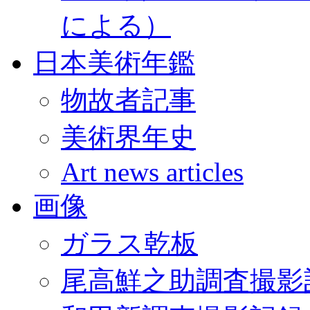
による）
日本美術年鑑
物故者記事
美術界年史
Art news articles
画像
ガラス乾板
尾高鮮之助調査撮影