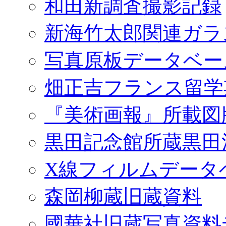
和田新調査撮影記録
新海竹太郎関連ガラ
写真原板データベー
畑正吉フランス留学
『美術画報』所載図
黒田記念館所蔵黒田
X線フィルムデータ
森岡柳蔵旧蔵資料
國華社旧蔵写真資料