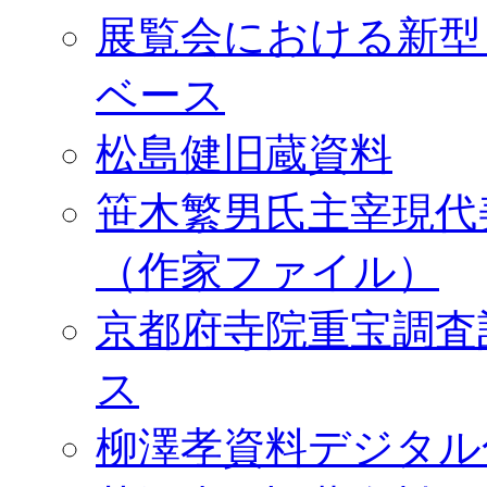
展覧会における新型
ベース
松島健旧蔵資料
笹木繁男氏主宰現代
（作家ファイル）
京都府寺院重宝調査
ス
柳澤孝資料デジタル