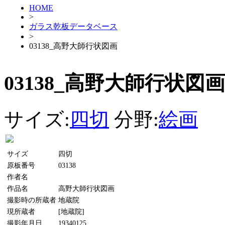
HOME
>
ガラス乾板データベース
>
03138_高野大師行状図画
03138_高野大師行状図画
サイズ:
四切
分野:
絵画
サイズ
四切
原板番号
03138
作者名
作品名
高野大師行状図画
撮影時の所蔵者
地蔵院
現所蔵者
[地蔵院]
撮影年月日
19340125