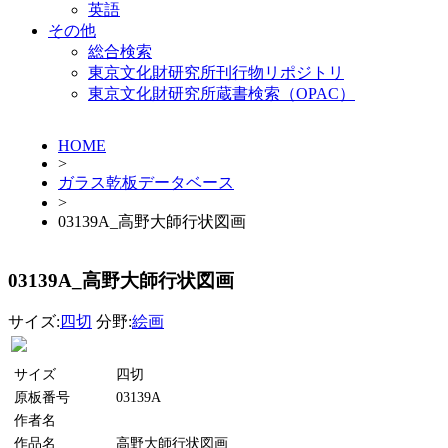
英語
その他
総合検索
東京文化財研究所刊行物リポジトリ
東京文化財研究所蔵書検索（OPAC）
HOME
>
ガラス乾板データベース
>
03139A_高野大師行状図画
03139A_高野大師行状図画
サイズ:
四切
分野:
絵画
サイズ
四切
原板番号
03139A
作者名
作品名
高野大師行状図画