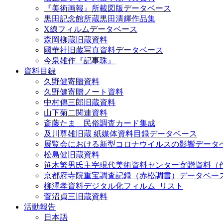
『美術画報』所載図版データベース
黒田記念館所蔵黒田清輝作品集
X線フィルムデータベース
森岡柳蔵旧蔵資料
國華社旧蔵写真資料データベース
今泉雄作『記事珠』
資料目録
久野健寄贈資料
久野健寄贈ノート資料
中村傳三郎旧蔵資料
山下菊二関連資料
斎藤たま 民俗調査カード集成
及川尊雄旧蔵 紙媒体資料目録データベース
展覧会における新型コロナウイルスの影響データ
松島健旧蔵資料
笹木繁男氏主宰現代美術資料センター寄贈資料（
京都府寺院重宝調査記録（赤松調書）データベー
柳澤孝資料デジタル化フィルム_リスト
菅沼貞三旧蔵資料
活動報告
日本語