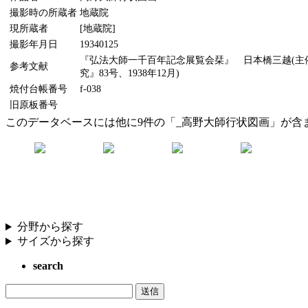
撮影時の所蔵者
地蔵院
現所蔵者
[地蔵院]
撮影年月日
19340125
『弘法大師一千百年記念展覧会栞』 日本橋三越(主催
参考文献
究』83号、1938年12月)
焼付台帳番号
f-038
旧原板番号
このデータベースには他に9件の「_高野大師行状図画」が含
分野から探す
サイズから探す
search