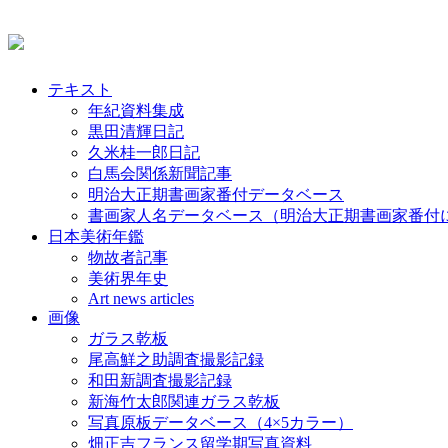
テキスト
年紀資料集成
黒田清輝日記
久米桂一郎日記
白馬会関係新聞記事
明治大正期書画家番付データベース
書画家人名データベース（明治大正期書画家番付
日本美術年鑑
物故者記事
美術界年史
Art news articles
画像
ガラス乾板
尾高鮮之助調査撮影記録
和田新調査撮影記録
新海竹太郎関連ガラス乾板
写真原板データベース（4×5カラー）
畑正吉フランス留学期写真資料