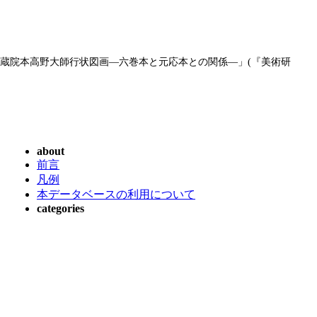
「地蔵院本高野大師行状図画―六巻本と元応本との関係―」(『美術研
about
前言
凡例
本データベースの利用について
categories