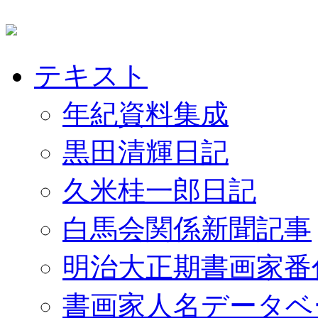
テキスト
年紀資料集成
黒田清輝日記
久米桂一郎日記
白馬会関係新聞記事
明治大正期書画家番
書画家人名データベ