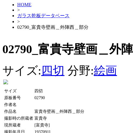
HOME
>
ガラス乾板データベース
>
02790_富貴寺壁画＿外陣西＿部分
02790_富貴寺壁画＿外
サイズ:
四切
分野:
絵画
サイズ
四切
原板番号
02790
作者名
作品名
富貴寺壁画＿外陣西＿部分
撮影時の所蔵者
富貴寺
現所蔵者
[富貴寺]
撮影年月日
19370911