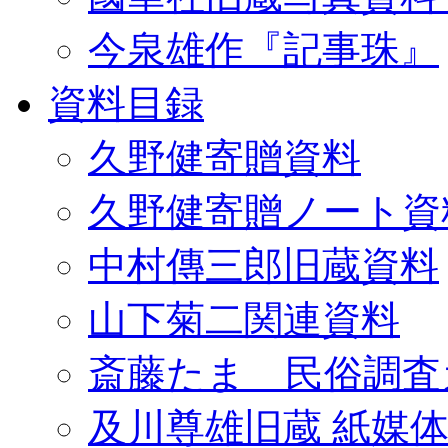
今泉雄作『記事珠』
資料目録
久野健寄贈資料
久野健寄贈ノート資
中村傳三郎旧蔵資料
山下菊二関連資料
斎藤たま 民俗調査
及川尊雄旧蔵 紙媒