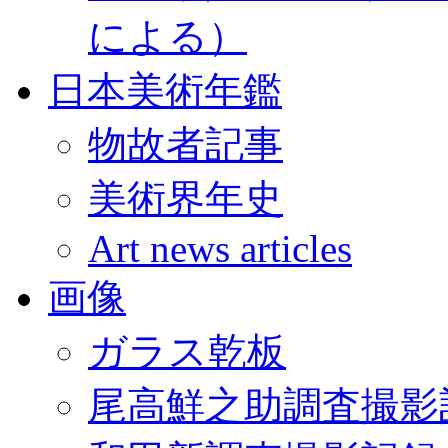
による）
日本美術年鑑
物故者記事
美術界年史
Art news articles
画像
ガラス乾板
尾高鮮之助調査撮影