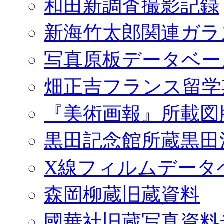
和田新調査撮影記録
新海竹太郎関連ガラ
写真原板データベー
畑正吉フランス留学
『美術画報』所載図
黒田記念館所蔵黒田
X線フィルムデータ
森岡柳蔵旧蔵資料
國華社旧蔵写真資料