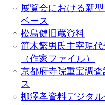
展覧会における新型
ベース
松島健旧蔵資料
笹木繁男氏主宰現代
（作家ファイル）
京都府寺院重宝調査
ス
柳澤孝資料デジタル