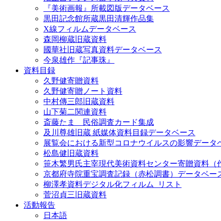
『美術画報』所載図版データベース
黒田記念館所蔵黒田清輝作品集
X線フィルムデータベース
森岡柳蔵旧蔵資料
國華社旧蔵写真資料データベース
今泉雄作『記事珠』
資料目録
久野健寄贈資料
久野健寄贈ノート資料
中村傳三郎旧蔵資料
山下菊二関連資料
斎藤たま 民俗調査カード集成
及川尊雄旧蔵 紙媒体資料目録データベース
展覧会における新型コロナウイルスの影響データ
松島健旧蔵資料
笹木繁男氏主宰現代美術資料センター寄贈資料（
京都府寺院重宝調査記録（赤松調書）データベー
柳澤孝資料デジタル化フィルム_リスト
菅沼貞三旧蔵資料
活動報告
日本語