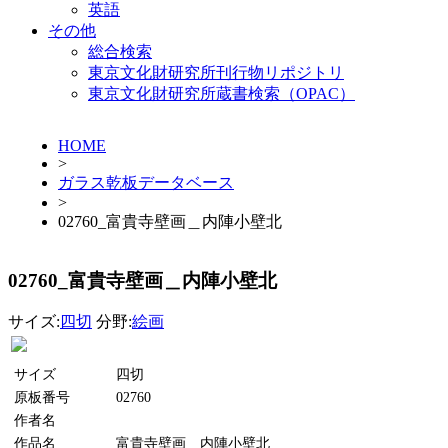
英語
その他
総合検索
東京文化財研究所刊行物リポジトリ
東京文化財研究所蔵書検索（OPAC）
HOME
>
ガラス乾板データベース
>
02760_富貴寺壁画＿内陣小壁北
02760_富貴寺壁画＿内陣小壁北
サイズ:
四切
分野:
絵画
サイズ
四切
原板番号
02760
作者名
作品名
富貴寺壁画＿内陣小壁北