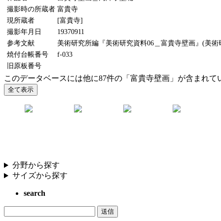
撮影時の所蔵者
富貴寺
現所蔵者
[富貴寺]
撮影年月日
19370911
参考文献
美術研究所編『美術研究資料06＿富貴寺壁画』(美術研究
焼付台帳番号
f-033
旧原板番号
このデータベースには他に87件の「富貴寺壁画」が含まれて
分野から探す
サイズから探す
search