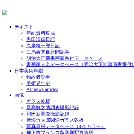
テキスト
年紀資料集成
黒田清輝日記
久米桂一郎日記
白馬会関係新聞記事
明治大正期書画家番付データベース
書画家人名データベース（明治大正期書画家番付
日本美術年鑑
物故者記事
美術界年史
Art news articles
画像
ガラス乾板
尾高鮮之助調査撮影記録
和田新調査撮影記録
新海竹太郎関連ガラス乾板
写真原板データベース（4×5カラー）
畑正吉フランス留学期写真資料