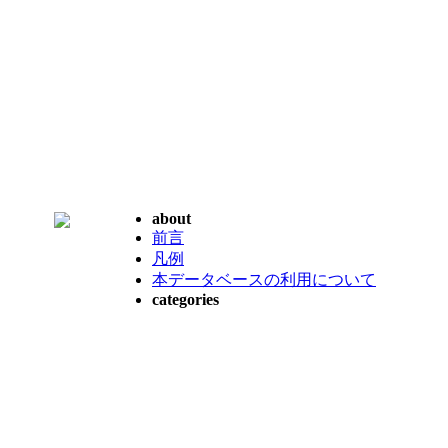
about
前言
凡例
本データベースの利用について
categories