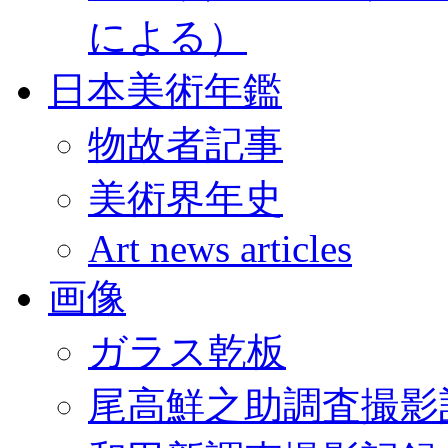
による）
日本美術年鑑
物故者記事
美術界年史
Art news articles
画像
ガラス乾板
尾高鮮之助調査撮影