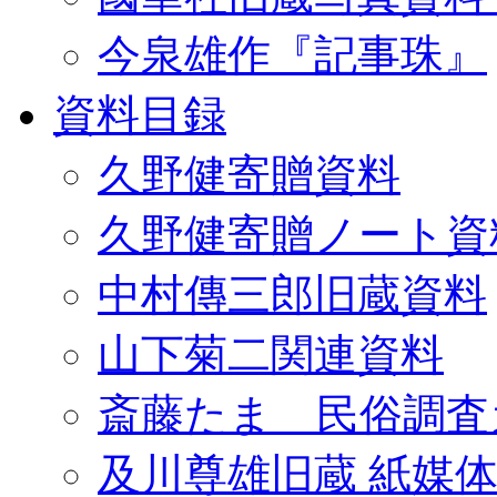
今泉雄作『記事珠』
資料目録
久野健寄贈資料
久野健寄贈ノート資
中村傳三郎旧蔵資料
山下菊二関連資料
斎藤たま 民俗調査
及川尊雄旧蔵 紙媒