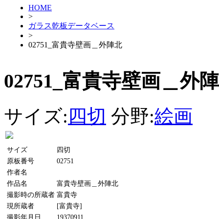
HOME
>
ガラス乾板データベース
>
02751_富貴寺壁画＿外陣北
02751_富貴寺壁画＿外
サイズ:
四切
分野:
絵画
サイズ
四切
原板番号
02751
作者名
作品名
富貴寺壁画＿外陣北
撮影時の所蔵者
富貴寺
現所蔵者
[富貴寺]
撮影年月日
19370911