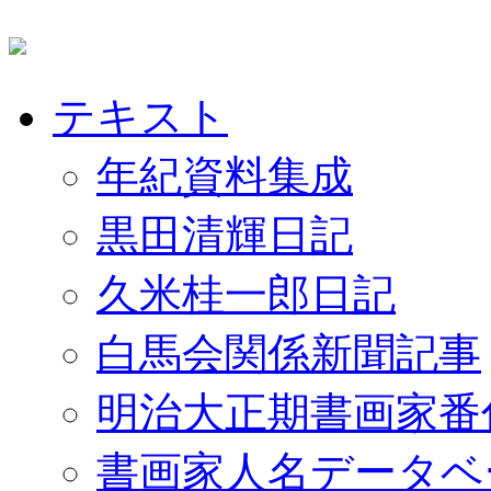
テキスト
年紀資料集成
黒田清輝日記
久米桂一郎日記
白馬会関係新聞記事
明治大正期書画家番
書画家人名データベ