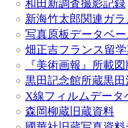
和田新調査撮影記録
新海竹太郎関連ガラ
写真原板データベー
畑正吉フランス留学
『美術画報』所載図
黒田記念館所蔵黒田
X線フィルムデータ
森岡柳蔵旧蔵資料
國華社旧蔵写真資料