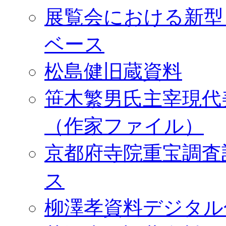
展覧会における新型
ベース
松島健旧蔵資料
笹木繁男氏主宰現代
（作家ファイル）
京都府寺院重宝調査
ス
柳澤孝資料デジタル