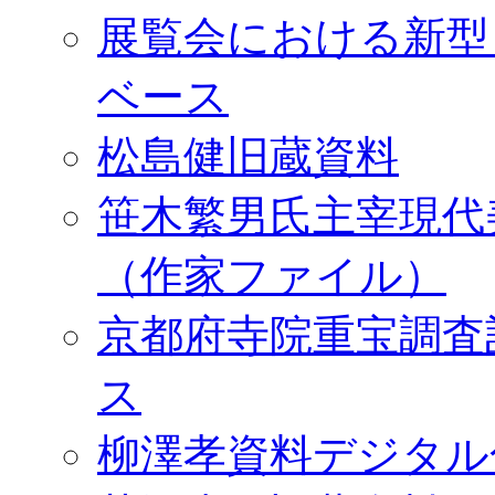
展覧会における新型
ベース
松島健旧蔵資料
笹木繁男氏主宰現代
（作家ファイル）
京都府寺院重宝調査
ス
柳澤孝資料デジタル