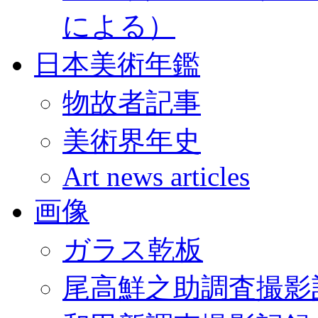
による）
日本美術年鑑
物故者記事
美術界年史
Art news articles
画像
ガラス乾板
尾高鮮之助調査撮影