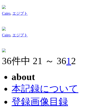
Cairo
,
エジプト
Cairo
,
エジプト
36件中 21 ～ 36
1
2
about
本記録について
登録画像目録