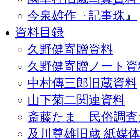
今泉雄作『記事珠』
資料目録
久野健寄贈資料
久野健寄贈ノート資
中村傳三郎旧蔵資料
山下菊二関連資料
斎藤たま 民俗調査
及川尊雄旧蔵 紙媒