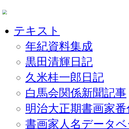
テキスト
年紀資料集成
黒田清輝日記
久米桂一郎日記
白馬会関係新聞記事
明治大正期書画家番
書画家人名データベ