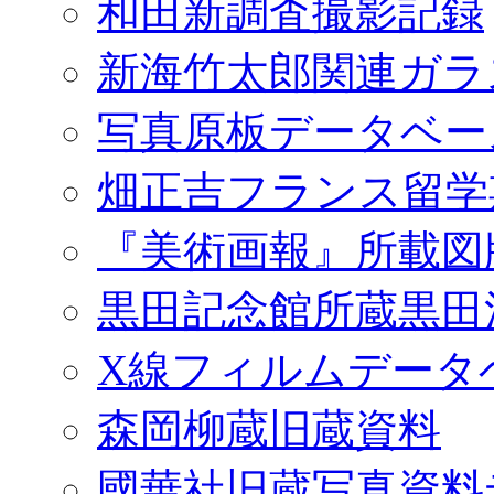
和田新調査撮影記録
新海竹太郎関連ガラ
写真原板データベー
畑正吉フランス留学
『美術画報』所載図
黒田記念館所蔵黒田
X線フィルムデータ
森岡柳蔵旧蔵資料
國華社旧蔵写真資料