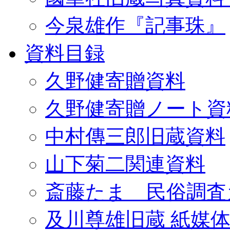
今泉雄作『記事珠』
資料目録
久野健寄贈資料
久野健寄贈ノート資
中村傳三郎旧蔵資料
山下菊二関連資料
斎藤たま 民俗調査
及川尊雄旧蔵 紙媒