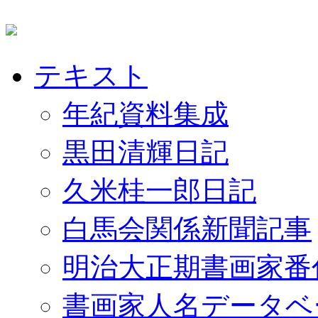
テキスト
年紀資料集成
黒田清輝日記
久米桂一郎日記
白馬会関係新聞記事
明治大正期書画家番
書画家人名データベ