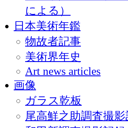
による）
日本美術年鑑
物故者記事
美術界年史
Art news articles
画像
ガラス乾板
尾高鮮之助調査撮影