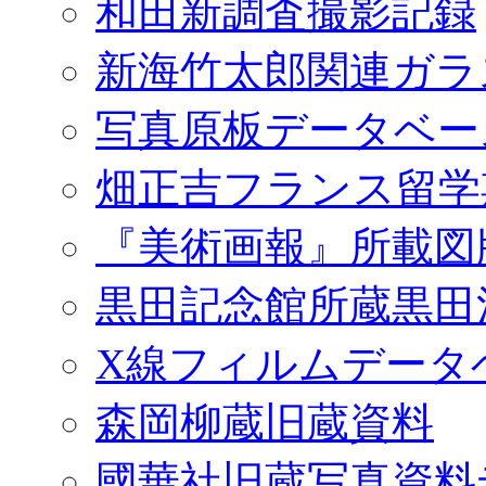
和田新調査撮影記録
新海竹太郎関連ガラ
写真原板データベー
畑正吉フランス留学
『美術画報』所載図
黒田記念館所蔵黒田
X線フィルムデータ
森岡柳蔵旧蔵資料
國華社旧蔵写真資料