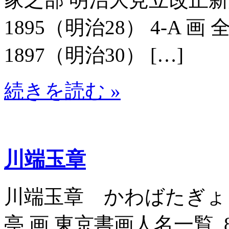
1895（明治28） 4-A 画
1897（明治30） […]
続きを読む »
川端玉章
川端玉章 かわばたぎょ
亭 画 東京書画人名一覧_806