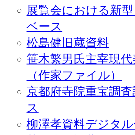
展覧会における新型
ベース
松島健旧蔵資料
笹木繁男氏主宰現代
（作家ファイル）
京都府寺院重宝調査
ス
柳澤孝資料デジタル