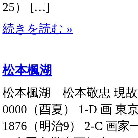
25） […]
続きを読む »
松本楓湖
松本楓湖 松本敬忠 現故書
0000（酉夏） 1-D 画 東
1876（明治9） 2-C 画家一