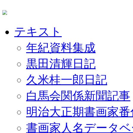
テキスト
年紀資料集成
黒田清輝日記
久米桂一郎日記
白馬会関係新聞記事
明治大正期書画家番
書画家人名データベ