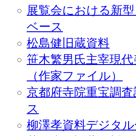
展覧会における新型
ベース
松島健旧蔵資料
笹木繁男氏主宰現代
（作家ファイル）
京都府寺院重宝調査
ス
柳澤孝資料デジタル