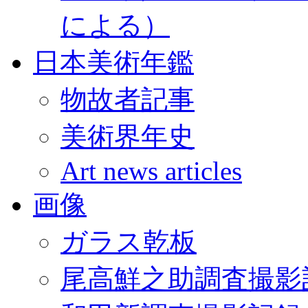
による）
日本美術年鑑
物故者記事
美術界年史
Art news articles
画像
ガラス乾板
尾高鮮之助調査撮影