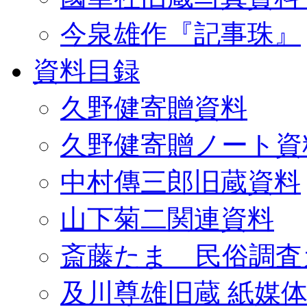
今泉雄作『記事珠』
資料目録
久野健寄贈資料
久野健寄贈ノート資
中村傳三郎旧蔵資料
山下菊二関連資料
斎藤たま 民俗調査
及川尊雄旧蔵 紙媒