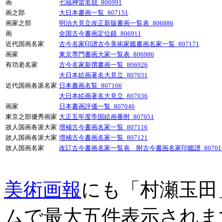
画
七福神雷名競_806991
画之部
大日本書画一覧_807151
画家之部
明治大見立改正新版書画一覧表_806886
画
全国古今書画定位鏡_806911
近代国画名家
古今名家印譜古今美術家鑑書画名家一覧_807171
画家
東京専門書画大家一覧表_806986
有功老名家
古今名家新撰書画一覧_806926
大日本絵画著名大見立_807031
近代国画各派名家
日本書画名覧_807166
大日本絵画著名大見立_807036
画家
日本書画評価一覧_807046
東京之部優秀画家
大正五年度帝国絵画番附_807051
故人国画各派大家
増補古今書画名家一覧_807116
故人国画各派大家
増補古今書画名家一覧_807121
故人国画名家
改訂古今書画名家一覧表 附古今書画名家印鑑譜_80701
美術画報
にも「村瀬玉田
ムで最大五件表示されま