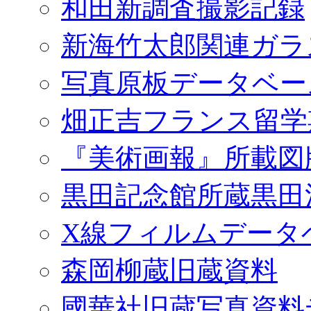
和田新調査撮影記録
新海竹太郎関連ガラ
写真原板データベー
畑正吉フランス留学
『美術画報』所載図
黒田記念館所蔵黒田
X線フィルムデータ
森岡柳蔵旧蔵資料
國華社旧蔵写真資料