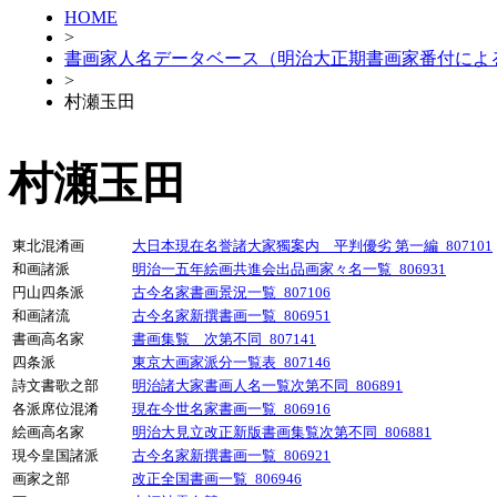
HOME
>
書画家人名データベース（明治大正期書画家番付によ
>
村瀬玉田
村瀬玉田
東北混淆画
大日本現在名誉諸大家獨案内 平判優劣 第一編_807101
和画諸派
明治一五年絵画共進会出品画家々名一覧_806931
円山四条派
古今名家書画景況一覧_807106
和画諸流
古今名家新撰書画一覧_806951
書画高名家
書画集覧 次第不同_807141
四条派
東京大画家派分一覧表_807146
詩文書歌之部
明治諸大家書画人名一覧次第不同_806891
各派席位混淆
現在今世名家書画一覧_806916
絵画高名家
明治大見立改正新版書画集覧次第不同_806881
現今皇国諸派
古今名家新撰書画一覧_806921
画家之部
改正全国書画一覧_806946