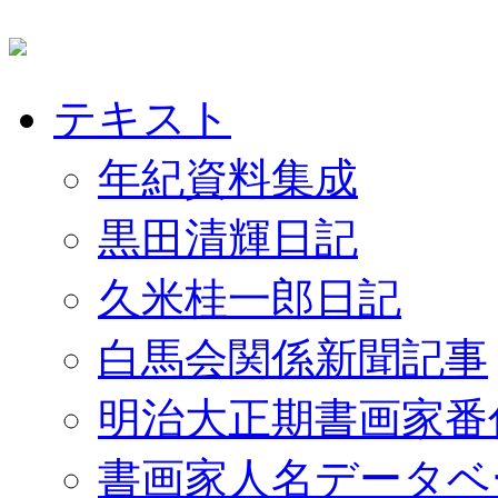
テキスト
年紀資料集成
黒田清輝日記
久米桂一郎日記
白馬会関係新聞記事
明治大正期書画家番
書画家人名データベ