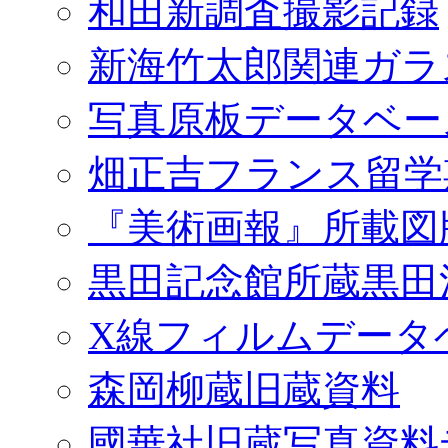
和田新調査撮影記録
新海竹太郎関連ガラ
写真原板データベー
畑正吉フランス留学
『美術画報』所載図
黒田記念館所蔵黒田
X線フィルムデータ
森岡柳蔵旧蔵資料
國華社旧蔵写真資料