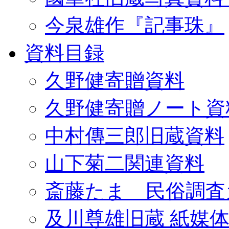
今泉雄作『記事珠』
資料目録
久野健寄贈資料
久野健寄贈ノート資
中村傳三郎旧蔵資料
山下菊二関連資料
斎藤たま 民俗調査
及川尊雄旧蔵 紙媒