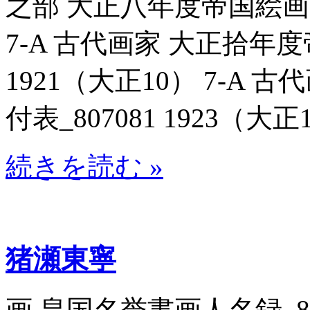
之部 大正八年度帝国絵画番附
7-A 古代画家 大正拾年度
1921（大正10） 7-A
付表_807081 1923（大正1
続きを読む »
猪瀬東寧
画 皇国名誉書画人名録_8069