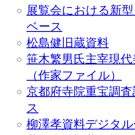
展覧会における新型
ベース
松島健旧蔵資料
笹木繁男氏主宰現代
（作家ファイル）
京都府寺院重宝調査
ス
柳澤孝資料デジタル