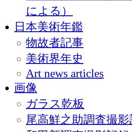
による）
日本美術年鑑
物故者記事
美術界年史
Art news articles
画像
ガラス乾板
尾高鮮之助調査撮影