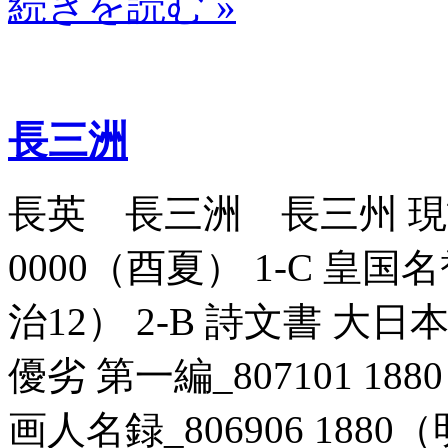
続きを読む »
長三洲
長英 長三洲 長三州 現故
0000（酉夏） 1-C 皇国名
治12） 2-B 詩文書 
優劣 第一編_807101 18
画人名録_806906 1880