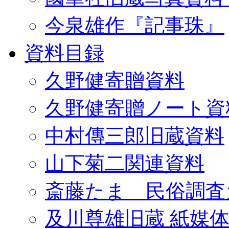
今泉雄作『記事珠』
資料目録
久野健寄贈資料
久野健寄贈ノート資
中村傳三郎旧蔵資料
山下菊二関連資料
斎藤たま 民俗調査
及川尊雄旧蔵 紙媒