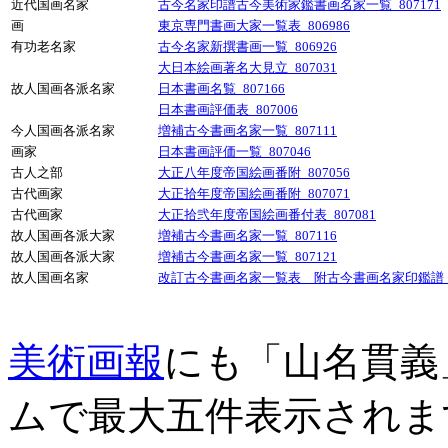
近代国画名家
古今名家印譜古今美術家鑑書画名家一覧_807171
画
東京専門書画大家一覧表_806986
有功老名家
古今名家新撰書画一覧_806926
大日本絵画著名大見立_807031
故人国画各派名家
日本書画名覧_807166
日本書画評価表_807006
今人国画各派名家
増補古今書画名家一覧_807111
画家
日本書画評価一覧_807046
古人之部
大正八年度帝国絵画番附_807056
古代画家
大正拾年度帝国絵画番附_807071
古代画家
大正拾弐年度帝国絵画番付表_807081
故人国画各派大家
増補古今書画名家一覧_807116
故人国画各派大家
増補古今書画名家一覧_807121
故人国画名家
改訂古今書画名家一覧表 附古今書画名家印鑑譜_80
美術画報
にも「山名貫義
ムで最大五件表示されま