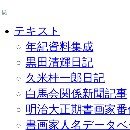
テキスト
年紀資料集成
黒田清輝日記
久米桂一郎日記
白馬会関係新聞記事
明治大正期書画家番
書画家人名データベ