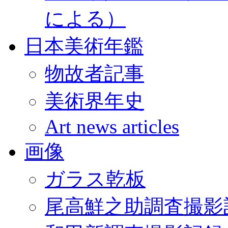
による）
日本美術年鑑
物故者記事
美術界年史
Art news articles
画像
ガラス乾板
尾高鮮之助調査撮影