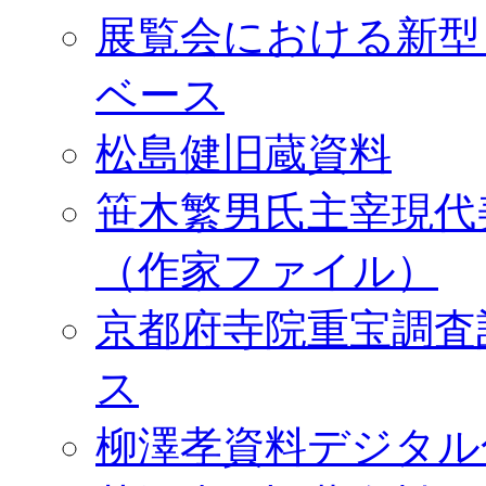
展覧会における新型
ベース
松島健旧蔵資料
笹木繁男氏主宰現代
（作家ファイル）
京都府寺院重宝調査
ス
柳澤孝資料デジタル