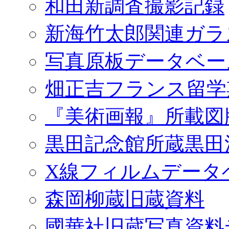
和田新調査撮影記録
新海竹太郎関連ガラ
写真原板データベー
畑正吉フランス留学
『美術画報』所載図
黒田記念館所蔵黒田
X線フィルムデータ
森岡柳蔵旧蔵資料
國華社旧蔵写真資料