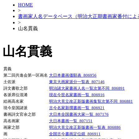
HOME
>
書画家人名データベース（明治大正期書画家番付によ
>
山名貫義
山名貫義
貫義
第二回共進会第一区画名
大日本書画価額表_806956
土佐派
東京大画家派分一覧表_807146
詩文書歌之部
明治諸大家書画人名一覧次第不同_806891
各派席位混淆
現在今世名家書画一覧_806916
絵画高名家
明治大見立改正新版書画集覧次第不同_806881
現今皇国諸派
古今名家新撰書画一覧_806921
書画詩文官余之部
大日本全国書画大家一覧_807176
高名画家
大日本書画一覧_807151
画家之部
明治大見立改正新版書画一覧表_806886
画
全国古今書画定位鏡_806911