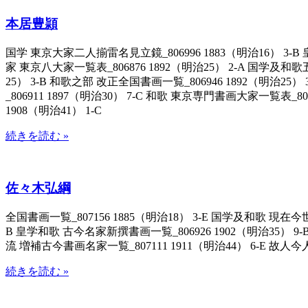
本居豊頴
国学 東京大家二人揃雷名見立鏡_806996 1883（明治16） 3-B 
家 東京八大家一覧表_806876 1892（明治25） 2-A 国学及和
25） 3-B 和歌之部 改正全国書画一覧_806946 1892（明治25） 
_806911 1897（明治30） 7-C 和歌 東京専門書画大家一覧表_80
1908（明治41） 1-C
続きを読む »
佐々木弘綱
全国書画一覧_807156 1885（明治18） 3-E 国学及和歌 現在今
B 皇学和歌 古今名家新撰書画一覧_806926 1902（明治35） 9-
流 増補古今書画名家一覧_807111 1911（明治44） 6-E 故人
続きを読む »