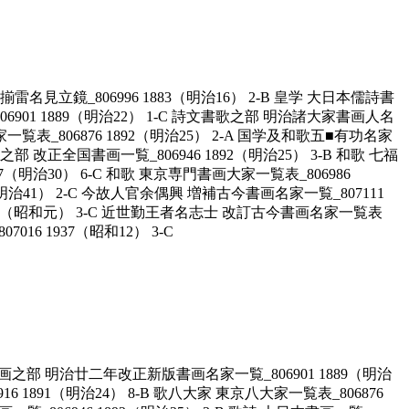
見立鏡_806996 1883（明治16） 2-B 皇学 大日本儒詩書
806901 1889（明治22） 1-C 詩文書歌之部 明治諸大家書画人名
家一覧表_806876 1892（明治25） 2-A 国学及和歌五■有功名家
之部 改正全国書画一覧_806946 1892（明治25） 3-B 和歌 七福
1897（明治30） 6-C 和歌 東京専門書画大家一覧表_806986
8（明治41） 2-C 今故人官余偶興 増補古今書画名家一覧_807111
6 1926（昭和元） 3-C 近世勤王者名志士 改訂古今書画名家一覧表
6 1937（昭和12） 3-C
-A 画之部 明治廿二年改正新版書画名家一覧_806901 1889（明治
 1891（明治24） 8-B 歌八大家 東京八大家一覧表_806876