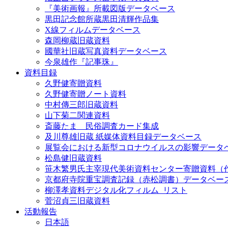
『美術画報』所載図版データベース
黒田記念館所蔵黒田清輝作品集
X線フィルムデータベース
森岡柳蔵旧蔵資料
國華社旧蔵写真資料データベース
今泉雄作『記事珠』
資料目録
久野健寄贈資料
久野健寄贈ノート資料
中村傳三郎旧蔵資料
山下菊二関連資料
斎藤たま 民俗調査カード集成
及川尊雄旧蔵 紙媒体資料目録データベース
展覧会における新型コロナウイルスの影響データ
松島健旧蔵資料
笹木繁男氏主宰現代美術資料センター寄贈資料（
京都府寺院重宝調査記録（赤松調書）データベー
柳澤孝資料デジタル化フィルム_リスト
菅沼貞三旧蔵資料
活動報告
日本語