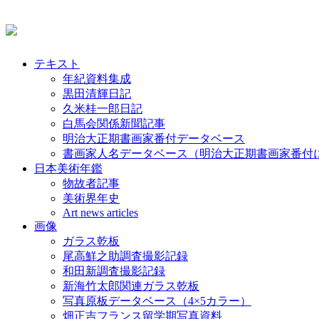
テキスト
年紀資料集成
黒田清輝日記
久米桂一郎日記
白馬会関係新聞記事
明治大正期書画家番付データベース
書画家人名データベース（明治大正期書画家番付
日本美術年鑑
物故者記事
美術界年史
Art news articles
画像
ガラス乾板
尾高鮮之助調査撮影記録
和田新調査撮影記録
新海竹太郎関連ガラス乾板
写真原板データベース（4×5カラー）
畑正吉フランス留学期写真資料