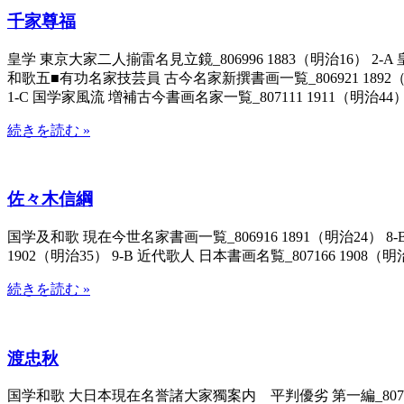
千家尊福
皇学 東京大家二人揃雷名見立鏡_806996 1883（明治16） 2-A 
和歌五■有功名家技芸員 古今名家新撰書画一覧_806921 1892（明治
1-C 国学家風流 増補古今書画名家一覧_807111 1911（明治44）
続きを読む »
佐々木信綱
国学及和歌 現在今世名家書画一覧_806916 1891（明治24） 8
1902（明治35） 9-B 近代歌人 日本書画名覧_807166 1908
続きを読む »
渡忠秋
国学和歌 大日本現在名誉諸大家獨案内 平判優劣 第一編_807101 