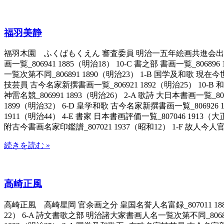
福羽美静
福羽木園 ふくばもくえん 審査委員 明治一五年絵画共進会出品画家々名一
画一覧_806941 1885（明治18） 10-C 書之部 書画一覧_80
一覧次第不同_806891 1890（明治23） 1-B 国学及和歌 現在今
技芸員 古今名家新撰書画一覧_806921 1892（明治25） 10-B 
神雷名競_806991 1893（明治26） 2-A 歌詩 大日本書画一覧_80
1899（明治32） 6-D 皇学和歌 古今名家新撰書画一覧_806926 
1911（明治44） 4-E 書家 日本書画評価一覧_807046 19
附古今書画名家印鑑譜_807021 1937（昭和12） 1-F 故人
続きを読む »
高崎正風
高崎正風 高崎星岡 官余画之分 皇国名誉人名富録_807011 1881（
22） 6-A 詩文書歌之部 明治諸大家書画人名一覧次第不同_806891