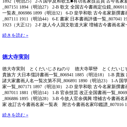
1892（明治25） 2-A 国学及和歌五■有功名家技芸員 古今名家新撰書
_807151 1894（明治27） 2-B 歌文 全国古今書画定位鏡_80
一覧表_806986 1899（明治32） 6-D 皇学和歌 古今名家新撰書
_807111 1911（明治44） 6-E 書家 日本書画評価一覧_8070
1923（大正12） 2-F 故人今人国文歌道大家 増補古今書画名家一覧_8
続きを読む »
徳大寺実則
徳大寺実則 とくだいじさねのり 徳大寺翠巒 とくだいじすいらん 儒学
貴族方 大日本儒詩書画一覧_806941 1885（明治18） 1-B 貴族
諸大家書画人名一覧次第不同_806891 1890（明治23） 1-A
家一覧_807171 1897（明治30） 2-D 皇学和歌 古今名家新撰書
_807011 1881（明治14） 1-B 官余技芸 改正全国書画一覧_8
_806886 1895（明治28） 3-B 今故人官余偶興 増補古今書画名
家 改訂古今書画名家一覧表 附古今書画名家印鑑譜_807016 193
続きを読む »