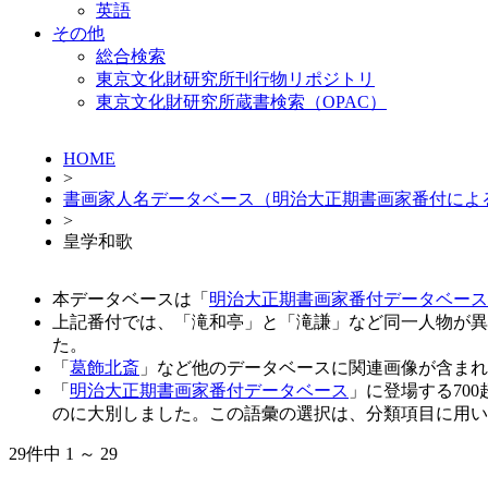
英語
その他
総合検索
東京文化財研究所刊行物リポジトリ
東京文化財研究所蔵書検索（OPAC）
HOME
>
書画家人名データベース（明治大正期書画家番付によ
>
皇学和歌
本データベースは「
明治大正期書画家番付データベース
上記番付では、「滝和亭」と「滝謙」など同一人物が異
た。
「
葛飾北斎
」など他のデータベースに関連画像が含まれ
「
明治大正期書画家番付データベース
」に登場する70
のに大別しました。この語彙の選択は、分類項目に用い
29件中 1 ～ 29