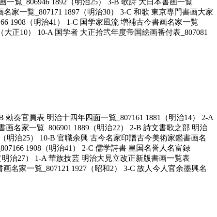
一覧_806946 1892（明治25） 3-B 歌詩 大日本書画一覧
画名家一覧_807171 1897（明治30） 3-C 和歌 東京専門書画大家
7166 1908（明治41） 1-C 国学家風流 増補古今書画名家一覧
921（大正10） 10-A 国学者 大正拾弐年度帝国絵画番付表_807081
官員表 明治十四年四面一覧_807161 1881（明治14） 2-A
書画名家一覧_806901 1889（明治22） 2-B 詩文書歌之部 明治
892（明治25） 10-B 官職余興 古今名家印譜古今美術家鑑書画名
807166 1908（明治41） 2-C 儒学詩書 皇国名誉人名富録
 1894（明治27） 1-A 華族技芸 明治大見立改正新版書画一覧表
今書画名家一覧_807121 1927（昭和2） 3-C 故人今人官余墨興名