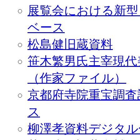
展覧会における新型
ベース
松島健旧蔵資料
笹木繁男氏主宰現代
（作家ファイル）
京都府寺院重宝調査
ス
柳澤孝資料デジタル