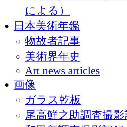
による）
日本美術年鑑
物故者記事
美術界年史
Art news articles
画像
ガラス乾板
尾高鮮之助調査撮影