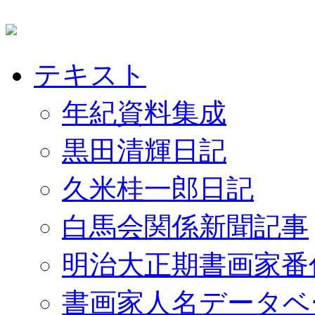
テキスト
年紀資料集成
黒田清輝日記
久米桂一郎日記
白馬会関係新聞記事
明治大正期書画家番
書画家人名データベ