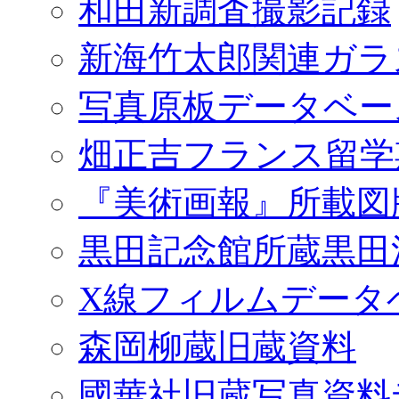
和田新調査撮影記録
新海竹太郎関連ガラ
写真原板データベー
畑正吉フランス留学
『美術画報』所載図
黒田記念館所蔵黒田
X線フィルムデータ
森岡柳蔵旧蔵資料
國華社旧蔵写真資料