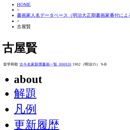
HOME
>
書画家人名データベース（明治大正期書画家番付によ
>
古屋賢
古屋賢
皇学和歌
古今名家新撰書画一覧_806926
1902（明治35）
9-B
about
解題
凡例
更新履歴