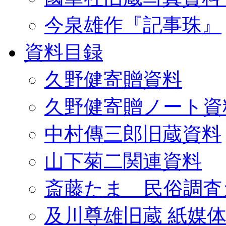
今泉雄作『記事珠』
資料目録
久野健寄贈資料
久野健寄贈ノート資
中村傳三郎旧蔵資料
山下菊二関連資料
斎藤たま 民俗調査
及川尊雄旧蔵 紙媒