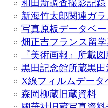
和田新調査撮影記録
新海竹太郎関連ガラ
写真原板データベー
畑正吉フランス留学
『美術画報』所載図
黒田記念館所蔵黒田
X線フィルムデータ
森岡柳蔵旧蔵資料
國華社旧蔵写真資料