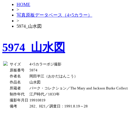
HOME
>
写真原板データベース（4×5カラー）
>
5974_山水図
5974_山水図
サイズ
4×5カラーポジ撮影
原板番号
5974
作者名
岡田半江（おかだはんこう）
作品名
山水図
所蔵者
バーク・コレクション／The Mary and Jackson Burke Collect
制作年代
江戸時代／1833年
撮影年月日
19910819
備考
282、H21／調査日：1991.8.19～28