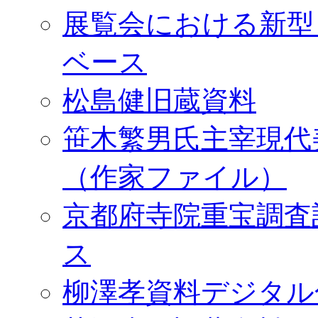
展覧会における新型
ベース
松島健旧蔵資料
笹木繁男氏主宰現代
（作家ファイル）
京都府寺院重宝調査
ス
柳澤孝資料デジタル