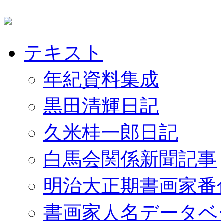
テキスト
年紀資料集成
黒田清輝日記
久米桂一郎日記
白馬会関係新聞記事
明治大正期書画家番
書画家人名データベ