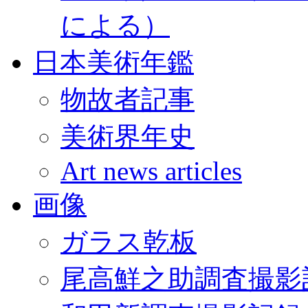
による）
日本美術年鑑
物故者記事
美術界年史
Art news articles
画像
ガラス乾板
尾高鮮之助調査撮影