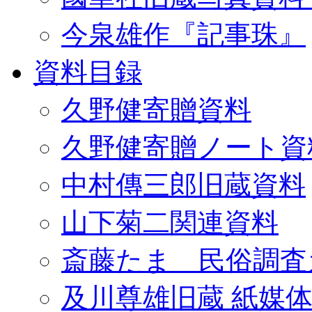
今泉雄作『記事珠』
資料目録
久野健寄贈資料
久野健寄贈ノート資
中村傳三郎旧蔵資料
山下菊二関連資料
斎藤たま 民俗調査
及川尊雄旧蔵 紙媒