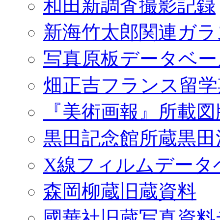
和田新調査撮影記録
新海竹太郎関連ガラ
写真原板データベー
畑正吉フランス留学
『美術画報』所載図
黒田記念館所蔵黒田
X線フィルムデータ
森岡柳蔵旧蔵資料
國華社旧蔵写真資料