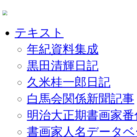
テキスト
年紀資料集成
黒田清輝日記
久米桂一郎日記
白馬会関係新聞記事
明治大正期書画家番
書画家人名データベ