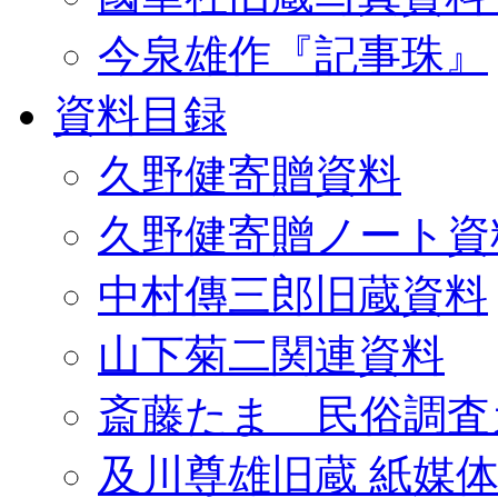
今泉雄作『記事珠』
資料目録
久野健寄贈資料
久野健寄贈ノート資
中村傳三郎旧蔵資料
山下菊二関連資料
斎藤たま 民俗調査
及川尊雄旧蔵 紙媒