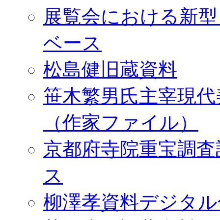
展覧会における新型
ベース
松島健旧蔵資料
笹木繁男氏主宰現代
（作家ファイル）
京都府寺院重宝調査
ス
柳澤孝資料デジタル