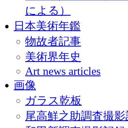
による）
日本美術年鑑
物故者記事
美術界年史
Art news articles
画像
ガラス乾板
尾高鮮之助調査撮影