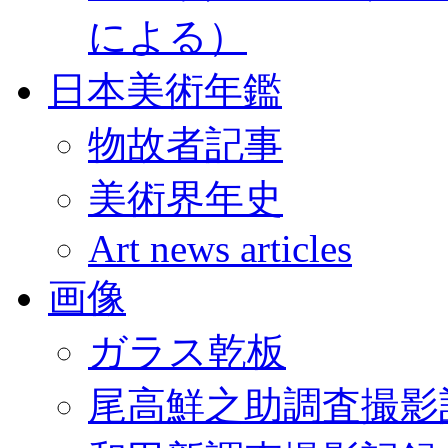
による）
日本美術年鑑
物故者記事
美術界年史
Art news articles
画像
ガラス乾板
尾高鮮之助調査撮影