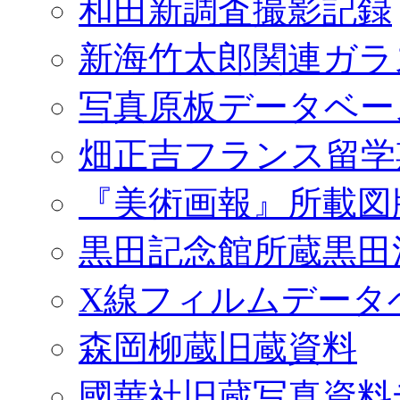
和田新調査撮影記録
新海竹太郎関連ガラ
写真原板データベー
畑正吉フランス留学
『美術画報』所載図
黒田記念館所蔵黒田
X線フィルムデータ
森岡柳蔵旧蔵資料
國華社旧蔵写真資料