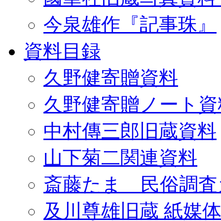
今泉雄作『記事珠』
資料目録
久野健寄贈資料
久野健寄贈ノート資
中村傳三郎旧蔵資料
山下菊二関連資料
斎藤たま 民俗調査
及川尊雄旧蔵 紙媒