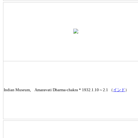
Indian Museum, Amaravati Dharma-chakra * 1932.1.10～2.1 （
インド
）