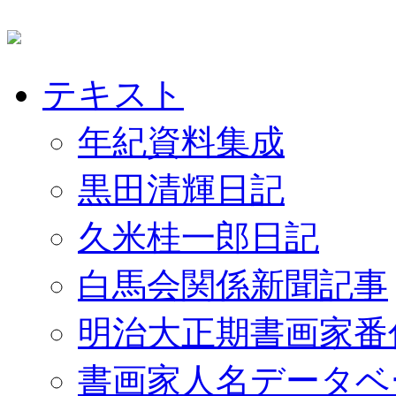
テキスト
年紀資料集成
黒田清輝日記
久米桂一郎日記
白馬会関係新聞記事
明治大正期書画家番
書画家人名データベ