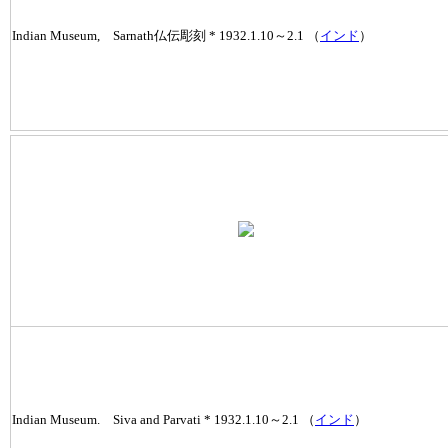
Indian Museum, Sarnath仏伝彫刻 * 1932.1.10～2.1 （
インド
）
Indian Museum. Siva and Parvati * 1932.1.10～2.1 （
インド
）