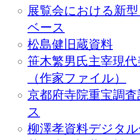
展覧会における新型
ベース
松島健旧蔵資料
笹木繁男氏主宰現代
（作家ファイル）
京都府寺院重宝調査
ス
柳澤孝資料デジタル