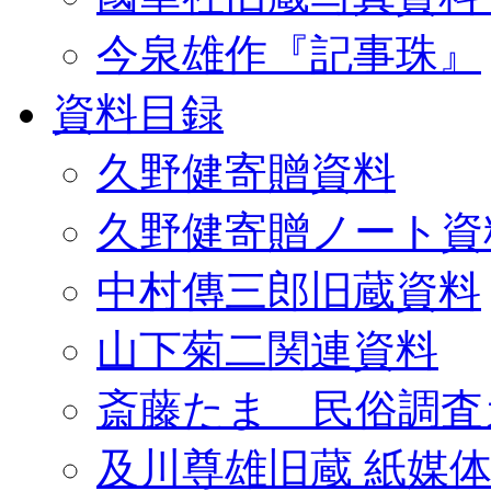
今泉雄作『記事珠』
資料目録
久野健寄贈資料
久野健寄贈ノート資
中村傳三郎旧蔵資料
山下菊二関連資料
斎藤たま 民俗調査
及川尊雄旧蔵 紙媒