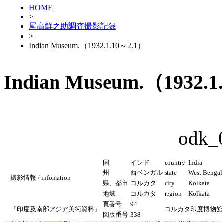
HOME
>
尾高鮮之助調査撮影記録
>
Indian Museum.（1932.1.10～2.1）
Indian Museum.（1932.
odk_
国
インド
country
India
州
西ベンガル
state
West Bengal
撮影情報 / infomation
県、都市
コルカタ
city
Kolkata
地域
コルカタ
region
Kolkata
頁番号
94
『印度及南部アジア美術資料』
コルカタ印度博物
図版番号
338