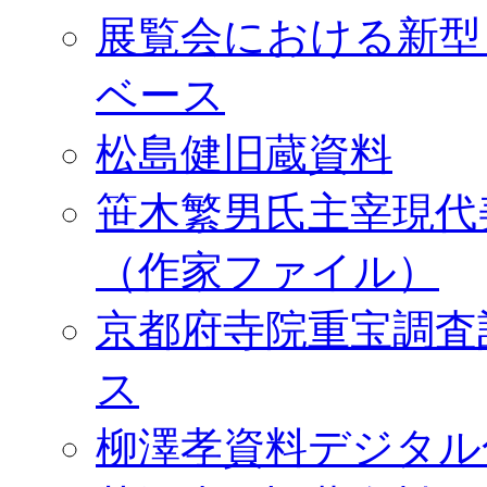
展覧会における新型
ベース
松島健旧蔵資料
笹木繁男氏主宰現代
（作家ファイル）
京都府寺院重宝調査
ス
柳澤孝資料デジタル