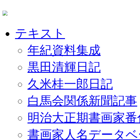
テキスト
年紀資料集成
黒田清輝日記
久米桂一郎日記
白馬会関係新聞記事
明治大正期書画家番
書画家人名データベ