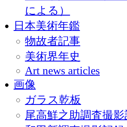
による）
日本美術年鑑
物故者記事
美術界年史
Art news articles
画像
ガラス乾板
尾高鮮之助調査撮影