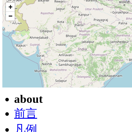
+
−
about
前言
凡例