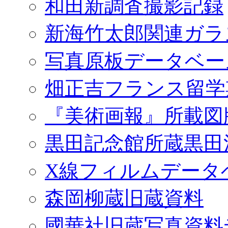
和田新調査撮影記録
新海竹太郎関連ガラ
写真原板データベー
畑正吉フランス留学
『美術画報』所載図
黒田記念館所蔵黒田
X線フィルムデータ
森岡柳蔵旧蔵資料
國華社旧蔵写真資料