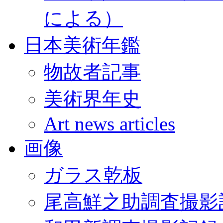
による）
日本美術年鑑
物故者記事
美術界年史
Art news articles
画像
ガラス乾板
尾高鮮之助調査撮影