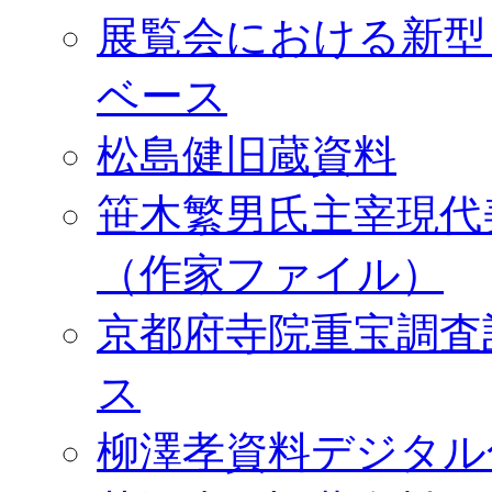
展覧会における新型
ベース
松島健旧蔵資料
笹木繁男氏主宰現代
（作家ファイル）
京都府寺院重宝調査
ス
柳澤孝資料デジタル