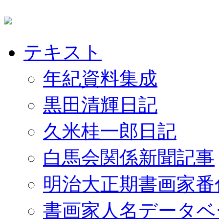
テキスト
年紀資料集成
黒田清輝日記
久米桂一郎日記
白馬会関係新聞記事
明治大正期書画家番
書画家人名データベ