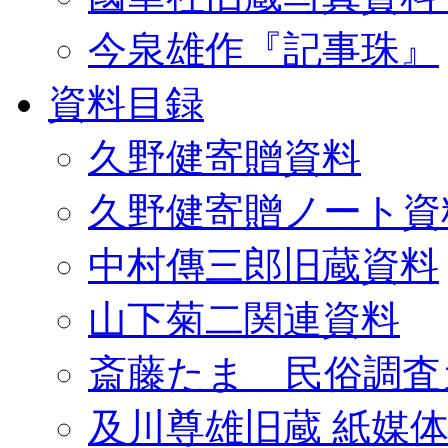
今泉雄作『記事珠』
資料目録
久野健寄贈資料
久野健寄贈ノート資
中村傳三郎旧蔵資料
山下菊二関連資料
斎藤たま 民俗調査
及川尊雄旧蔵 紙媒