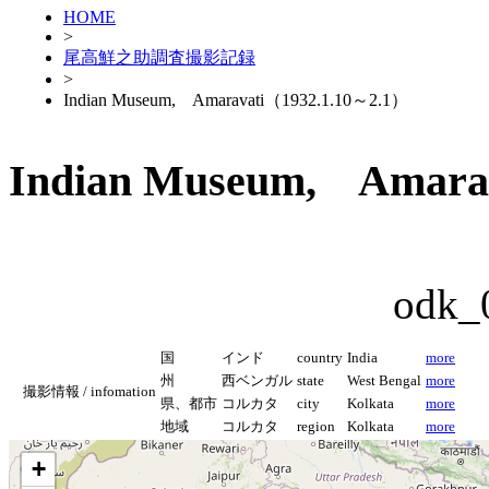
HOME
>
尾高鮮之助調査撮影記録
>
Indian Museum, Amaravati（1932.1.10～2.1）
Indian Museum, Amara
odk_
国
インド
country
India
more
州
西ベンガル
state
West Bengal
more
撮影情報 / infomation
県、都市
コルカタ
city
Kolkata
more
地域
コルカタ
region
Kolkata
more
+