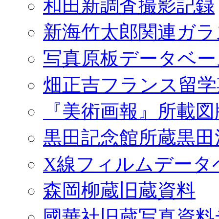
和田新調査撮影記録
新海竹太郎関連ガラ
写真原板データベー
畑正吉フランス留学
『美術画報』所載図
黒田記念館所蔵黒田
X線フィルムデータ
森岡柳蔵旧蔵資料
國華社旧蔵写真資料