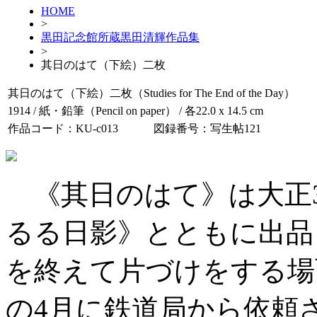
HOME
>
黒田記念館所蔵黒田清輝作品集
>
其日のはて（下絵）二枚
其日のはて（下絵）二枚（Studies for The End of the Day）
1914 / 紙・鉛筆（Pencil on paper） / 各22.0 x 14.5 cm
作品コード：KU-c013
図録番号：写生帖121
《其日のはて》は大正3（
るる日影》とともに出品
を終えて片づけをする場
の4月に鉄道局から依頼