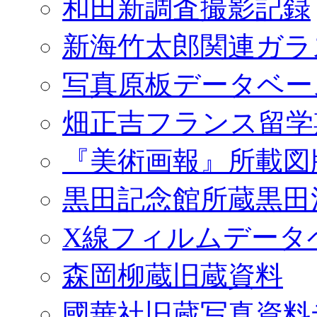
和田新調査撮影記録
新海竹太郎関連ガラ
写真原板データベー
畑正吉フランス留学
『美術画報』所載図
黒田記念館所蔵黒田
X線フィルムデータ
森岡柳蔵旧蔵資料
國華社旧蔵写真資料