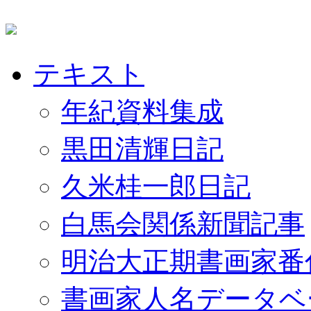
テキスト
年紀資料集成
黒田清輝日記
久米桂一郎日記
白馬会関係新聞記事
明治大正期書画家番
書画家人名データベ