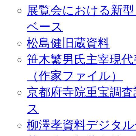
展覧会における新型
ベース
松島健旧蔵資料
笹木繁男氏主宰現代
（作家ファイル）
京都府寺院重宝調査
ス
柳澤孝資料デジタル