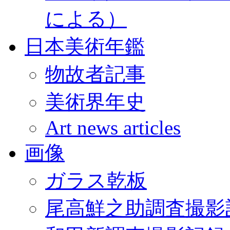
による）
日本美術年鑑
物故者記事
美術界年史
Art news articles
画像
ガラス乾板
尾高鮮之助調査撮影