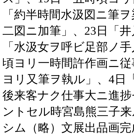
「約半時間水汲図ニ筆ヲ
二図ニ加筆」、23日「井
「水汲女ヲ呼ビ足部ノ手
頃ヨリ一時間許作画ニ従
ヨリ又筆ヲ執ル」、4日
後来客ナク仕事大ニ進捗
ントセル時宮島熊三子来
シム（略）文展出品画完