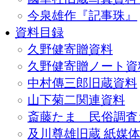
今泉雄作『記事珠』
資料目録
久野健寄贈資料
久野健寄贈ノート資
中村傳三郎旧蔵資料
山下菊二関連資料
斎藤たま 民俗調査
及川尊雄旧蔵 紙媒