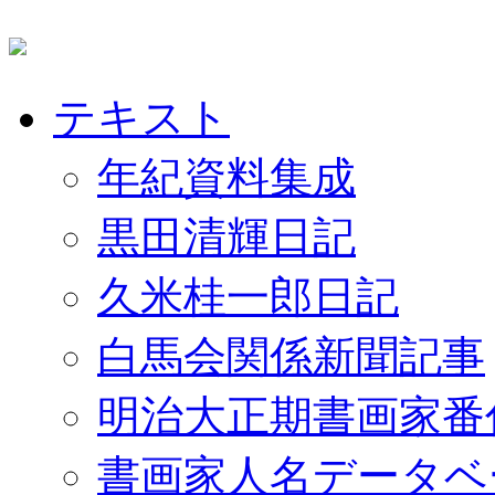
テキスト
年紀資料集成
黒田清輝日記
久米桂一郎日記
白馬会関係新聞記事
明治大正期書画家番
書画家人名データベ