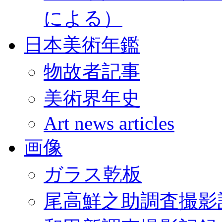
による）
日本美術年鑑
物故者記事
美術界年史
Art news articles
画像
ガラス乾板
尾高鮮之助調査撮影