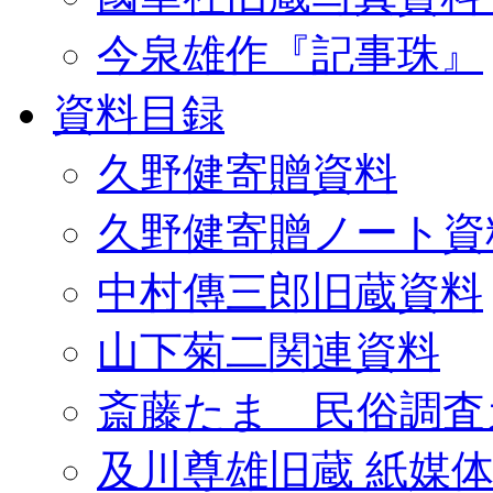
今泉雄作『記事珠』
資料目録
久野健寄贈資料
久野健寄贈ノート資
中村傳三郎旧蔵資料
山下菊二関連資料
斎藤たま 民俗調査
及川尊雄旧蔵 紙媒