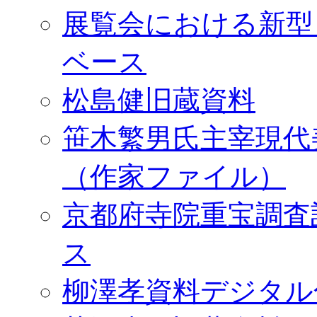
展覧会における新型
ベース
松島健旧蔵資料
笹木繁男氏主宰現代
（作家ファイル）
京都府寺院重宝調査
ス
柳澤孝資料デジタル