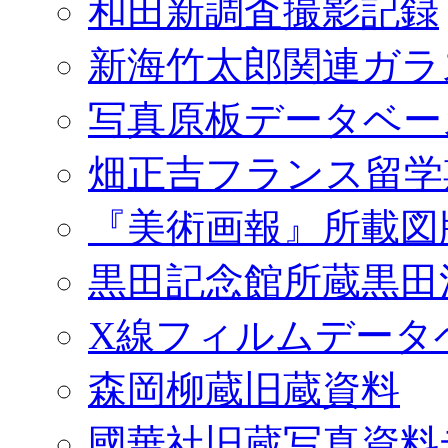
和田新調査撮影記録
新海竹太郎関連ガラ
写真原板データベー
畑正吉フランス留学
『美術画報』所載図
黒田記念館所蔵黒田
X線フィルムデータ
森岡柳蔵旧蔵資料
國華社旧蔵写真資料