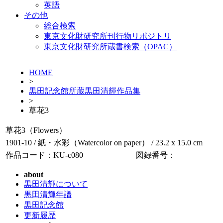
英語
その他
総合検索
東京文化財研究所刊行物リポジトリ
東京文化財研究所蔵書検索（OPAC）
HOME
>
黒田記念館所蔵黒田清輝作品集
>
草花3
草花3（Flowers）
1901-10 / 紙・水彩（Watercolor on paper） / 23.2 x 15.0 cm
作品コード：KU-c080
図録番号：
about
黒田清輝について
黒田清輝年譜
黒田記念館
更新履歴