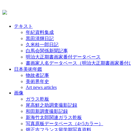
テキスト
年紀資料集成
黒田清輝日記
久米桂一郎日記
白馬会関係新聞記事
明治大正期書画家番付データベース
書画家人名データベース（明治大正期書画家番付
日本美術年鑑
物故者記事
美術界年史
Art news articles
画像
ガラス乾板
尾高鮮之助調査撮影記録
和田新調査撮影記録
新海竹太郎関連ガラス乾板
写真原板データベース（4×5カラー）
畑正吉フランス留学期写真資料