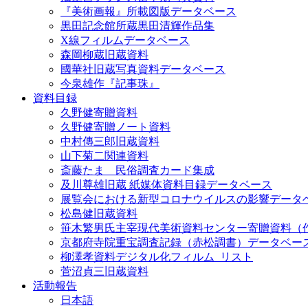
『美術画報』所載図版データベース
黒田記念館所蔵黒田清輝作品集
X線フィルムデータベース
森岡柳蔵旧蔵資料
國華社旧蔵写真資料データベース
今泉雄作『記事珠』
資料目録
久野健寄贈資料
久野健寄贈ノート資料
中村傳三郎旧蔵資料
山下菊二関連資料
斎藤たま 民俗調査カード集成
及川尊雄旧蔵 紙媒体資料目録データベース
展覧会における新型コロナウイルスの影響データ
松島健旧蔵資料
笹木繁男氏主宰現代美術資料センター寄贈資料（
京都府寺院重宝調査記録（赤松調書）データベー
柳澤孝資料デジタル化フィルム_リスト
菅沼貞三旧蔵資料
活動報告
日本語