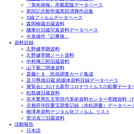
『美術画報』所載図版データベース
黒田記念館所蔵黒田清輝作品集
X線フィルムデータベース
森岡柳蔵旧蔵資料
國華社旧蔵写真資料データベース
今泉雄作『記事珠』
資料目録
久野健寄贈資料
久野健寄贈ノート資料
中村傳三郎旧蔵資料
山下菊二関連資料
斎藤たま 民俗調査カード集成
及川尊雄旧蔵 紙媒体資料目録データベース
展覧会における新型コロナウイルスの影響データ
松島健旧蔵資料
笹木繁男氏主宰現代美術資料センター寄贈資料（
京都府寺院重宝調査記録（赤松調書）データベー
柳澤孝資料デジタル化フィルム_リスト
菅沼貞三旧蔵資料
活動報告
日本語