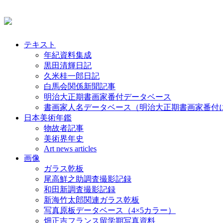
テキスト
年紀資料集成
黒田清輝日記
久米桂一郎日記
白馬会関係新聞記事
明治大正期書画家番付データベース
書画家人名データベース（明治大正期書画家番付
日本美術年鑑
物故者記事
美術界年史
Art news articles
画像
ガラス乾板
尾高鮮之助調査撮影記録
和田新調査撮影記録
新海竹太郎関連ガラス乾板
写真原板データベース（4×5カラー）
畑正吉フランス留学期写真資料