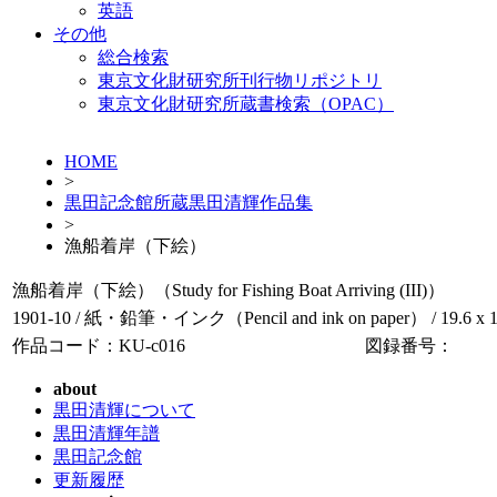
英語
その他
総合検索
東京文化財研究所刊行物リポジトリ
東京文化財研究所蔵書検索（OPAC）
HOME
>
黒田記念館所蔵黒田清輝作品集
>
漁船着岸（下絵）
漁船着岸（下絵）（Study for Fishing Boat Arriving (III)）
1901-10 / 紙・鉛筆・インク（Pencil and ink on paper） / 19.6 x 1
作品コード：KU-c016
図録番号：
about
黒田清輝について
黒田清輝年譜
黒田記念館
更新履歴