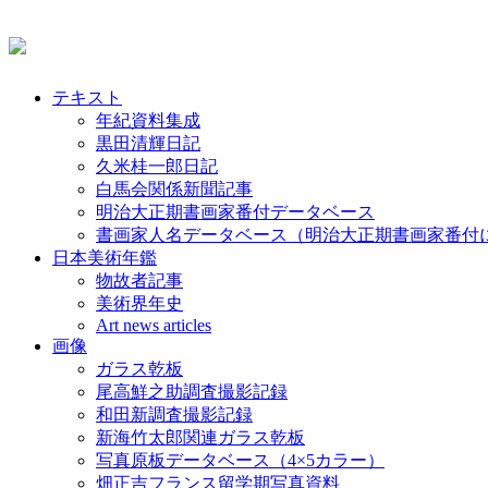
テキスト
年紀資料集成
黒田清輝日記
久米桂一郎日記
白馬会関係新聞記事
明治大正期書画家番付データベース
書画家人名データベース（明治大正期書画家番付
日本美術年鑑
物故者記事
美術界年史
Art news articles
画像
ガラス乾板
尾高鮮之助調査撮影記録
和田新調査撮影記録
新海竹太郎関連ガラス乾板
写真原板データベース（4×5カラー）
畑正吉フランス留学期写真資料