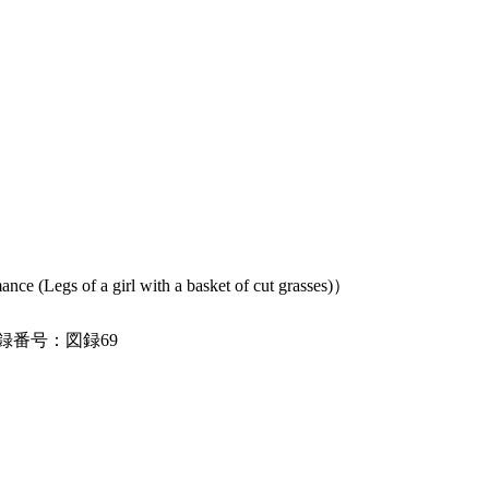
 of a girl with a basket of cut grasses)）
録番号：図録69