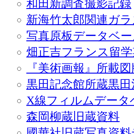
和田新調査撮影記録
新海竹太郎関連ガラ
写真原板データベー
畑正吉フランス留学
『美術画報』所載図
黒田記念館所蔵黒田
X線フィルムデータ
森岡柳蔵旧蔵資料
國華社旧蔵写真資料