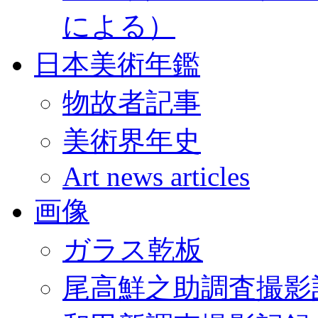
による）
日本美術年鑑
物故者記事
美術界年史
Art news articles
画像
ガラス乾板
尾高鮮之助調査撮影