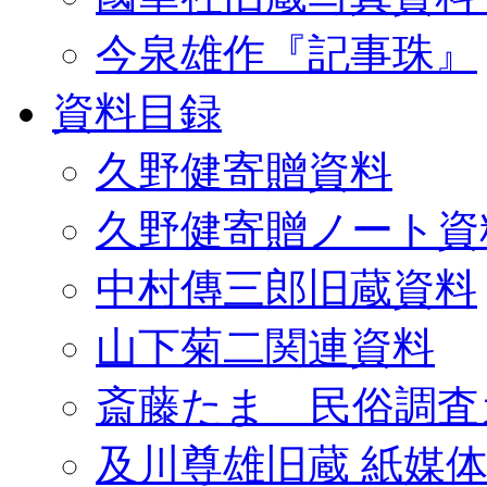
今泉雄作『記事珠』
資料目録
久野健寄贈資料
久野健寄贈ノート資
中村傳三郎旧蔵資料
山下菊二関連資料
斎藤たま 民俗調査
及川尊雄旧蔵 紙媒