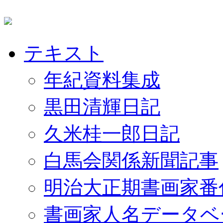
テキスト
年紀資料集成
黒田清輝日記
久米桂一郎日記
白馬会関係新聞記事
明治大正期書画家番
書画家人名データベ