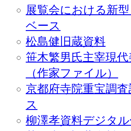
展覧会における新型
ベース
松島健旧蔵資料
笹木繁男氏主宰現代
（作家ファイル）
京都府寺院重宝調査
ス
柳澤孝資料デジタル