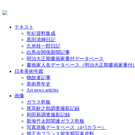
テキスト
年紀資料集成
黒田清輝日記
久米桂一郎日記
白馬会関係新聞記事
明治大正期書画家番付データベース
書画家人名データベース（明治大正期書画家番付
日本美術年鑑
物故者記事
美術界年史
Art news articles
画像
ガラス乾板
尾高鮮之助調査撮影記録
和田新調査撮影記録
新海竹太郎関連ガラス乾板
写真原板データベース（4×5カラー）
畑正吉フランス留学期写真資料