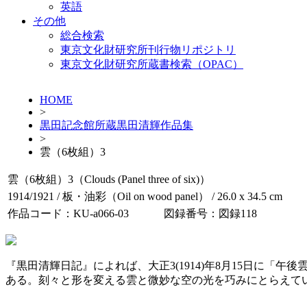
英語
その他
総合検索
東京文化財研究所刊行物リポジトリ
東京文化財研究所蔵書検索（OPAC）
HOME
>
黒田記念館所蔵黒田清輝作品集
>
雲（6枚組）3
雲（6枚組）3（Clouds (Panel three of six)）
1914/1921 / 板・油彩（Oil on wood panel） / 26.0 x 34.5 cm
作品コード：KU-a066-03
図録番号：図録118
『黒田清輝日記』によれば、大正3(1914)年8月15日に「
ある。刻々と形を変える雲と微妙な空の光を巧みにとらえてい