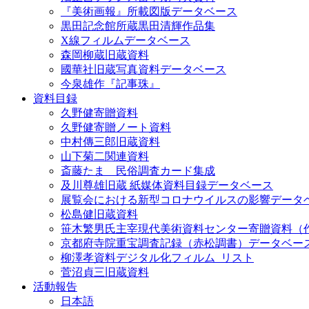
『美術画報』所載図版データベース
黒田記念館所蔵黒田清輝作品集
X線フィルムデータベース
森岡柳蔵旧蔵資料
國華社旧蔵写真資料データベース
今泉雄作『記事珠』
資料目録
久野健寄贈資料
久野健寄贈ノート資料
中村傳三郎旧蔵資料
山下菊二関連資料
斎藤たま 民俗調査カード集成
及川尊雄旧蔵 紙媒体資料目録データベース
展覧会における新型コロナウイルスの影響データ
松島健旧蔵資料
笹木繁男氏主宰現代美術資料センター寄贈資料（
京都府寺院重宝調査記録（赤松調書）データベー
柳澤孝資料デジタル化フィルム_リスト
菅沼貞三旧蔵資料
活動報告
日本語